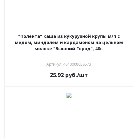
"Полента" каша из кукурузной крупы м/п с
мёдом, миндалем и кардамоном на цельном
молоке "Вышний Город", 40г.
Артикул: 4640008038573
25.92
руб.
/шт