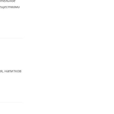
ительное
веществами
я, напитков