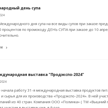
ародный день супа
024
Международного дня супа на все виды супов при заказе пред
0 процентов по промокоду ДЕНЬ СУПА при заказе до 10 апре
лючительно.
ее
еждународная выставка "Продэкспо-2024"
 2024
 начала работу 31-я международная выставка продуктов пит
 и сырья для их производства «Продэкспо-2024». В ней учас
паний из 40 стран. Компания ООО «Полинка» ( ТМ «Вышний 
т участие в выставке уже в 9 раз