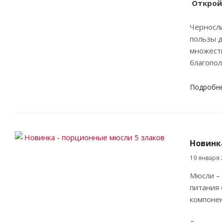
Откройт
Черносли
пользы д
множеств
благопол
Подробн
Новинк
19 января 
Мюсли – 
питания 
компоне