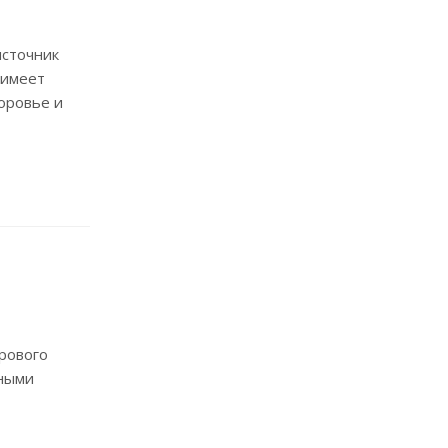
источник
 имеет
оровье и
рового
ьными