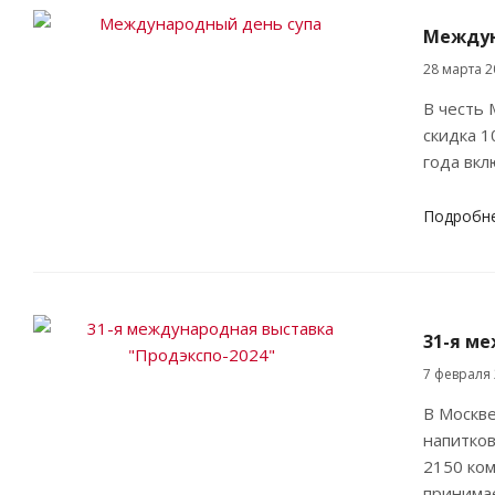
Междун
28 марта 2
В честь 
скидка 1
года вк
Подробн
31-я м
7 февраля
В Москве
напитков
2150 ком
принимае