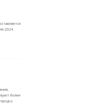
оставляется
ля 2024
ания,
твуют более
город»)