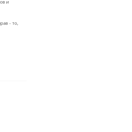
ов и
ав - то,