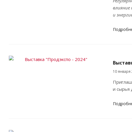
Регуляр
влияние 
и энерги
Подробн
Выставк
10 января 
Приглаш
и сырья 
Подробн