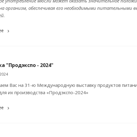
ное употребление мюсли может оказать значительное полож
на организм, обеспечивая его необходимыми питательными 
ей.
ее
а "Продэкспо - 2024"
2024
аем Вас на 31-ю Международную выставку продуктов питани
для их производства «Продэкспо-2024»
ее