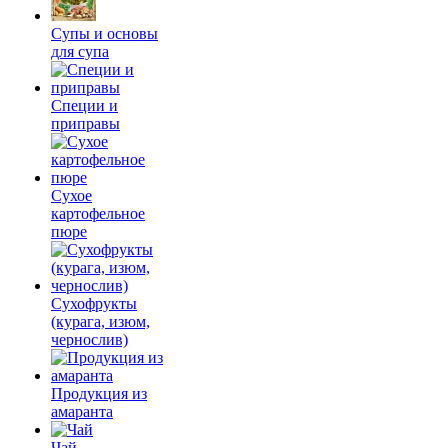
Супы и основы
для супа
Специи и
приправы
Сухое
картофельное
пюре
Сухофрукты
(курага, изюм,
чернослив)
Продукция из
амаранта
Чай