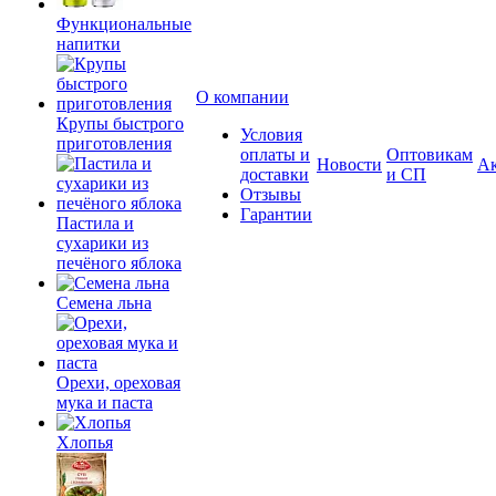
Функциональные
напитки
О компании
Крупы быстрого
Условия
приготовления
оплаты и
Оптовикам
Новости
А
доставки
и СП
Отзывы
Гарантии
Пастила и
сухарики из
печёного яблока
Семена льна
Орехи, ореховая
мука и паста
Хлопья