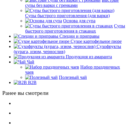
Быстрые
супы без варки с гренками
Супы быстрого приготовления (для варки)
Основа для супа
Супы
быстрого приготовления в стаканах
Специи и приправы
Сухое картофельное пюре
Сухофрукты
(курага, изюм, чернослив)
Продукция из амаранта
Чай
Набор праздничных
чаев
Полезный чай
B2B
Ранее вы смотрели