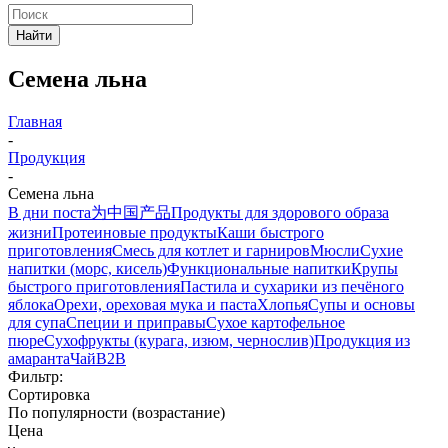
Найти
Семена льна
Главная
-
Продукция
-
Семена льна
В дни поста
为中国产品
Продукты для здорового образа
жизни
Протеиновые продукты
Каши быстрого
приготовления
Смесь для котлет и гарниров
Мюсли
Сухие
напитки (морс, кисель)
Функциональные напитки
Крупы
быстрого приготовления
Пастила и сухарики из печёного
яблока
Орехи, ореховая мука и паста
Хлопья
Супы и основы
для супа
Специи и приправы
Сухое картофельное
пюре
Сухофрукты (курага, изюм, чернослив)
Продукция из
амаранта
Чай
B2B
Фильтр:
Сортировка
По популярности (возрастание)
Цена