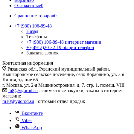
Корзина
0
Отложенные
0
Сравнение товаров
0
+7 (980) 106-89-48
Назад
Телефоны
+7 (980) 106-89-48
интернет магазин
+7(4912)20-32-19
общий телефон
Заказать звонок
Контактная информация
Рязанская обл., Рязанский муниципальный район,
Вышгородское сельское поселение, село Кораблино, ул. 3-я
Линия, здание 65
г. Москва, ул. 2-я Машиностроения, д. 7, стр. 1, помещ. VIII
m8@vgorod.su
- совместные закупки, заказы в интернет
магазине
m10@vgorod.su
- оптовый отдел продаж
Вконтакте
Viber
WhatsApp