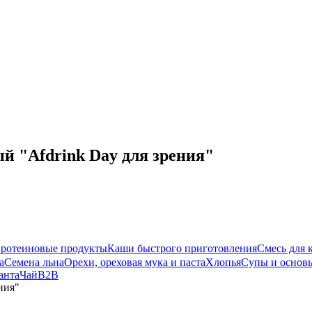
 "Afdrink Day для зрения"
ротеиновые продукты
Каши быстрого приготовления
Смесь для 
а
Семена льна
Орехи, ореховая мука и паста
Хлопья
Супы и основы
анта
Чай
B2B
ния"