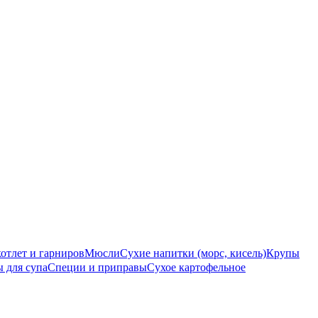
котлет и гарниров
Мюсли
Сухие напитки (морс, кисель)
Крупы
 для супа
Специи и приправы
Сухое картофельное