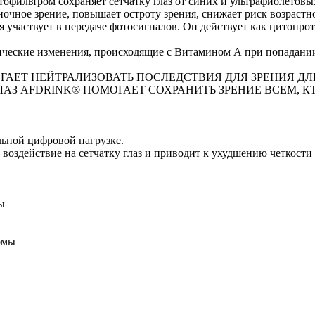
ветофильтром сохраняет сетчатку глаз от синих и ультрафиолето
 ночное зрение, повышает остроту зрения, снижает риск возрастн
рая участвует в передаче фотосигналов. Он действует как цитоп
ческие изменения, происходящие с Витамином А при попадании с
ЕТ НЕЙТРАЛИЗОВАТЬ ПОСЛЕДСТВИЯ ДЛЯ ЗРЕНИЯ ДЛ
З AFDRINK® ПОМОГАЕТ СОХРАНИТЬ ЗРЕНИЕ ВСЕМ, К
льной цифровой нагрузке.
 воздействие на сетчатку глаз и приводит к ухудшению четкост
ы
рмы