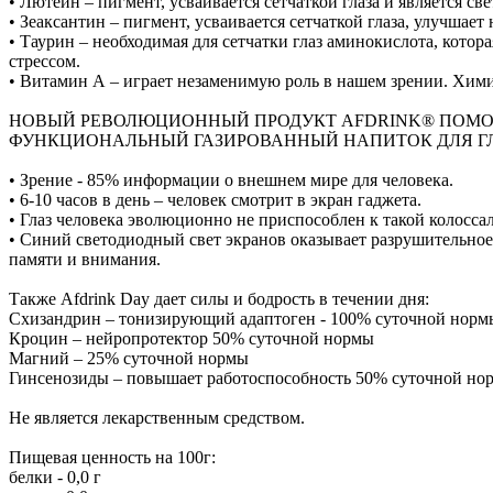
• Лютеин – пигмент, усваивается сетчаткой глаза и является с
• Зеаксантин – пигмент, усваивается сетчаткой глаза, улучшает
• Таурин – необходимая для сетчатки глаз аминокислота, кото
стрессом.
• Витамин А – играет незаменимую роль в нашем зрении. Хими
НОВЫЙ РЕВОЛЮЦИОННЫЙ ПРОДУКТ AFDRINK® ПОМОГА
ФУНКЦИОНАЛЬНЫЙ ГАЗИРОВАННЫЙ НАПИТОК ДЛЯ ГЛА
• Зрение - 85% информации о внешнем мире для человека.
• 6-10 часов в день – человек смотрит в экран гаджета.
• Глаз человека эволюционно не приспособлен к такой колосса
• Синий светодиодный свет экранов оказывает разрушительное
памяти и внимания.
Также Afdrink Day дает силы и бодрость в течении дня:
Схизандрин – тонизирующий адаптоген - 100% суточной норм
Кроцин – нейропротектор 50% суточной нормы
Магний – 25% суточной нормы
Гинсенозиды – повышает работоспособность 50% суточной но
Не является лекарственным средством.
Пищевая ценность на 100г:
белки - 0,0 г