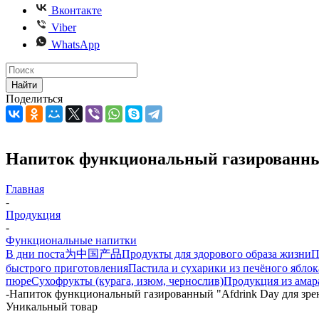
Вконтакте
Viber
WhatsApp
Найти
Поделиться
Напиток функциональный газированный
Главная
-
Продукция
-
Функциональные напитки
В дни поста
为中国产品
Продукты для здорового образа жизни
П
быстрого приготовления
Пастила и сухарики из печёного яблок
пюре
Сухофрукты (курага, изюм, чернослив)
Продукция из амар
-
Напиток функциональный газированный "Afdrink Day для зре
Уникальный товар