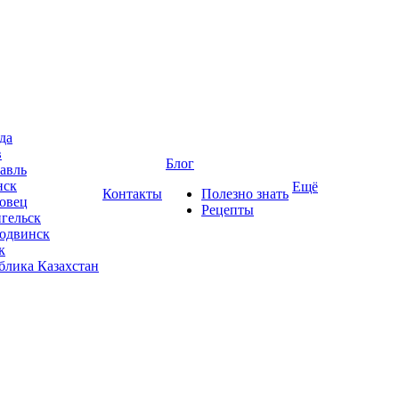
да
в
Блог
авль
нск
Ещё
Контакты
Полезно знать
овец
Рецепты
гельск
одвинск
к
блика Казахстан