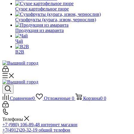
Сухое картофельное пюре
Сухофрукты (курага, изюм, чернослив)
Продукция из амаранта
Чай
B2B
Сравнение
0
Отложенные
0
Корзина
0
0
Телефоны
+7 (980) 106-89-48
интернет магазин
+7(4912)20-32-19
общий телефон