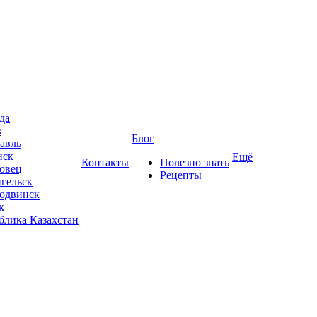
да
в
Блог
авль
нск
Ещё
Контакты
Полезно знать
овец
Рецепты
гельск
одвинск
к
блика Казахстан