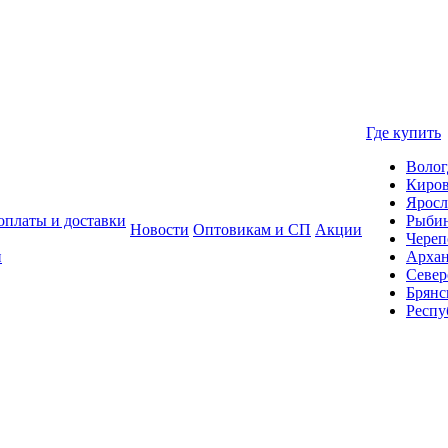
Где купить
Волог
Киро
Яросл
оплаты и доставки
Рыби
Новости
Оптовикам и СП
Акции
Череп
и
Архан
Север
Брянс
Респу