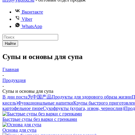
Вконтакте
Viber
WhatsApp
Найти
Супы и основы для супа
Главная
-
Продукция
-
Супы и основы для супа
В дни поста
为中国产品
Продукты для здорового образа жизни
П
кисель)
Функциональные напитки
Крупы быстрого приготовле
картофельное пюре
Сухофрукты (курага, изюм, чернослив)
Прод
Быстрые супы без варки с гренками
Основа для супа