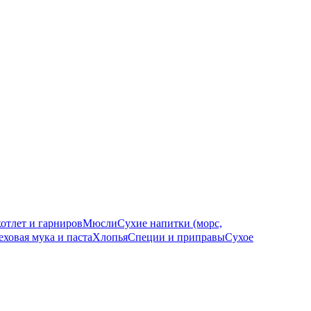
котлет и гарниров
Мюсли
Сухие напитки (морс,
еховая мука и паста
Хлопья
Специи и приправы
Сухое