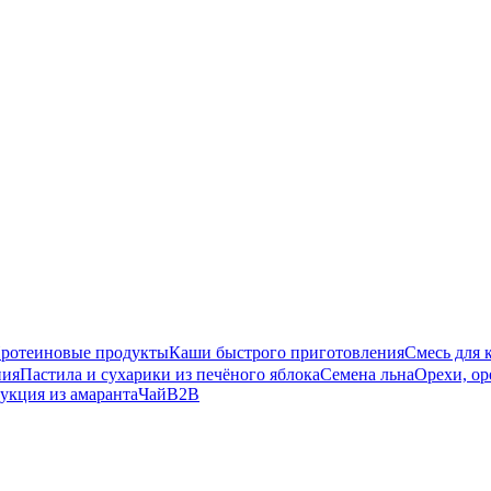
ротеиновые продукты
Каши быстрого приготовления
Смесь для 
ния
Пастила и сухарики из печёного яблока
Семена льна
Орехи, ор
укция из амаранта
Чай
B2B