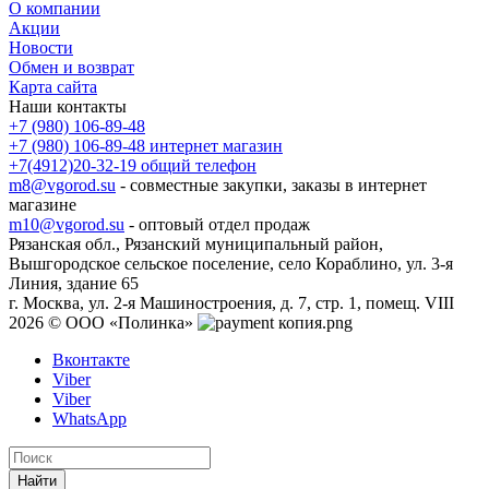
О компании
Акции
Новости
Обмен и возврат
Карта сайта
Наши контакты
+7 (980) 106-89-48
+7 (980) 106-89-48
интернет магазин
+7(4912)20-32-19
общий телефон
m8@vgorod.su
- совместные закупки, заказы в интернет
магазине
m10@vgorod.su
- оптовый отдел продаж
Рязанская обл., Рязанский муниципальный район,
Вышгородское сельское поселение, село Кораблино, ул. 3-я
Линия, здание 65
г. Москва, ул. 2-я Машиностроения, д. 7, стр. 1, помещ. VIII
2026 © ООО «Полинка»
Вконтакте
Viber
Viber
WhatsApp
Найти