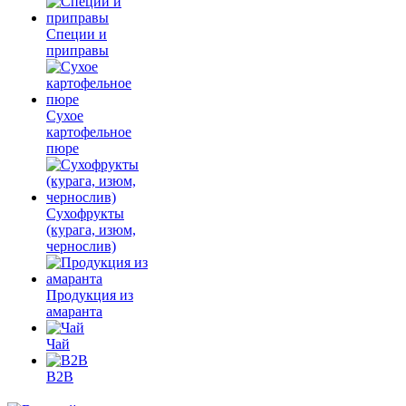
Специи и
приправы
Сухое
картофельное
пюре
Сухофрукты
(курага, изюм,
чернослив)
Продукция из
амаранта
Чай
B2B