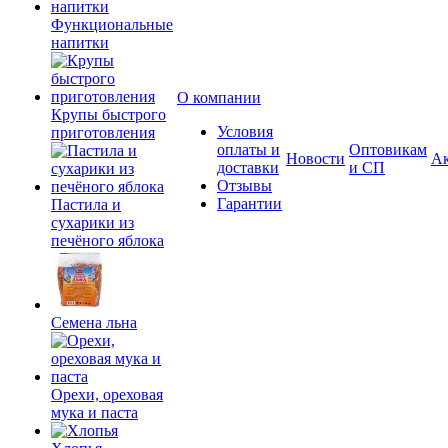
Функциональные
напитки
О компании
Крупы быстрого
Условия
приготовления
оплаты и
Оптовикам
Новости
А
доставки
и СП
Отзывы
Гарантии
Пастила и
сухарики из
печёного яблока
Семена льна
Орехи, ореховая
мука и паста