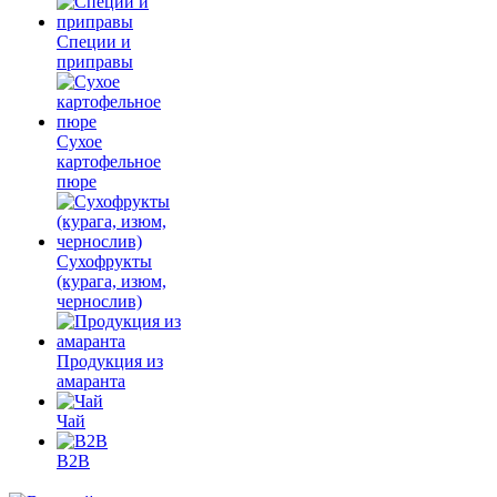
Специи и
приправы
Сухое
картофельное
пюре
Сухофрукты
(курага, изюм,
чернослив)
Продукция из
амаранта
Чай
B2B