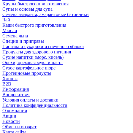
Крупы быстрого приготовления
Супы и основы для супа
Семена амаранта, амарантовые батончики
Чай
Каши быстрого приготовления
Мюсли
Семена льна
Специи и приправы
Пастила и сухарики из печеного яблока
Продукты для здорового питания
Сухие напитки (морс, кисель)
Орехи, ореховая мука и паста
Сухое картофельное пюре
Протеиновые продукты
Хлопья
B2B
Информация
Вопрос-ответ
Условия оплаты и доставки
Политика конфиденциальности
О компании
Акции
Новости
Обмен и возврат
Карта сайта