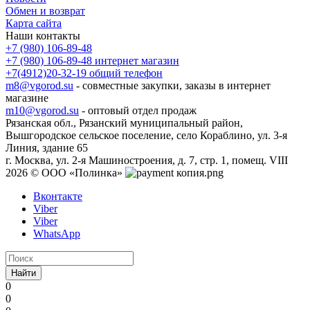
Обмен и возврат
Карта сайта
Наши контакты
+7 (980) 106-89-48
+7 (980) 106-89-48
интернет магазин
+7(4912)20-32-19
общий телефон
m8@vgorod.su
- совместные закупки, заказы в интернет
магазине
m10@vgorod.su
- оптовый отдел продаж
Рязанская обл., Рязанский муниципальный район,
Вышгородское сельское поселение, село Кораблино, ул. 3-я
Линия, здание 65
г. Москва, ул. 2-я Машиностроения, д. 7, стр. 1, помещ. VIII
2026 © ООО «Полинка»
Вконтакте
Viber
Viber
WhatsApp
Найти
0
0