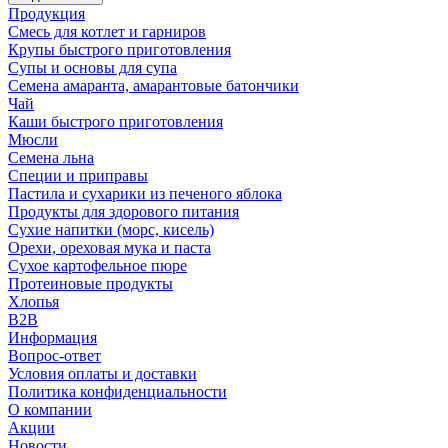
Продукция
Смесь для котлет и гарниров
Крупы быстрого приготовления
Супы и основы для супа
Семена амаранта, амарантовые батончики
Чай
Каши быстрого приготовления
Мюсли
Семена льна
Специи и приправы
Пастила и сухарики из печеного яблока
Продукты для здорового питания
Сухие напитки (морс, кисель)
Орехи, ореховая мука и паста
Сухое картофельное пюре
Протеиновые продукты
Хлопья
B2B
Информация
Вопрос-ответ
Условия оплаты и доставки
Политика конфиденциальности
О компании
Акции
Новости