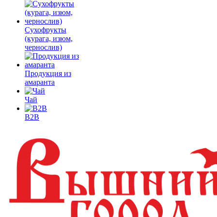
Сухофрукты
(курага, изюм,
чернослив)
Продукция из
амаранта
Чай
B2B