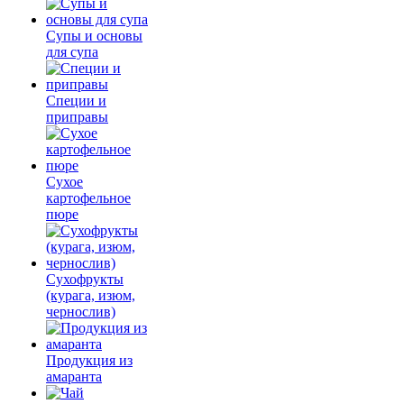
Супы и основы
для супа
Специи и
приправы
Сухое
картофельное
пюре
Сухофрукты
(курага, изюм,
чернослив)
Продукция из
амаранта