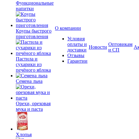
Функциональные
напитки
О компании
Крупы быстрого
приготовления
Условия
оплаты и
Оптовикам
Новости
А
доставки
и СП
Отзывы
Пастила и
Гарантии
сухарики из
печёного яблока
Семена льна
Орехи, ореховая
мука и паста
Хлопья