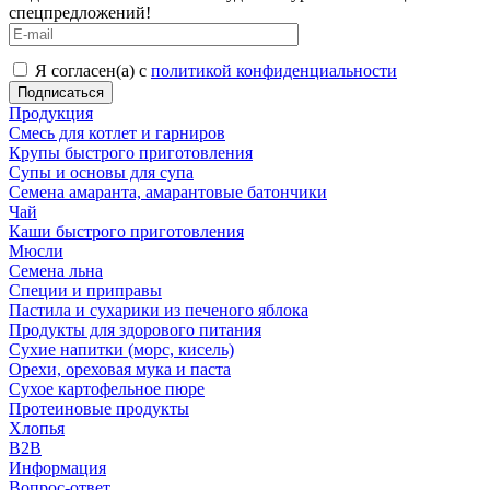
спецпредложений!
Я согласен(а) с
политикой конфиденциальности
Продукция
Смесь для котлет и гарниров
Крупы быстрого приготовления
Супы и основы для супа
Семена амаранта, амарантовые батончики
Чай
Каши быстрого приготовления
Мюсли
Семена льна
Специи и приправы
Пастила и сухарики из печеного яблока
Продукты для здорового питания
Сухие напитки (морс, кисель)
Орехи, ореховая мука и паста
Сухое картофельное пюре
Протеиновые продукты
Хлопья
B2B
Информация
Вопрос-ответ