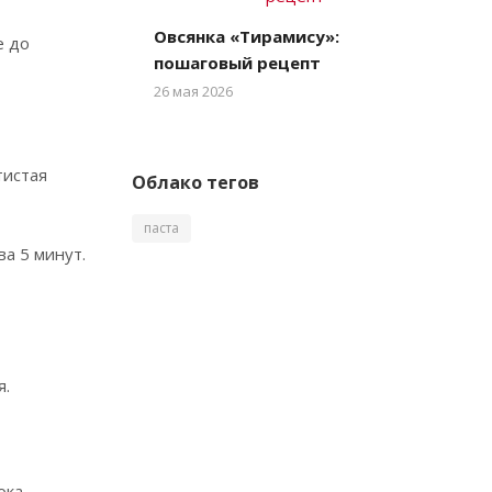
Овсянка «Тирамису»:
е до
пошаговый рецепт
26 мая 2026
тистая
Облако тегов
паста
а 5 минут.
я.
ока.