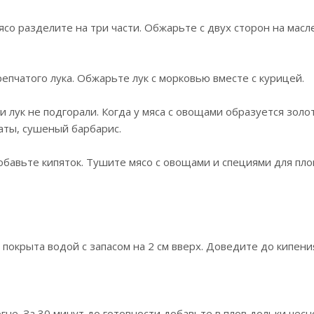
со разделите на три части. Обжарьте с двух сторон на масл
епчатого лука. Обжарьте лук с морковью вместе с курицей.
 лук не подгорали. Когда у мяса с овощами образуется золо
маты, сушеный барбарис.
бавьте кипяток. Тушите мясо с овощами и специями для плов
окрыта водой с запасом на 2 см вверх. Доведите до кипени
гне. За 30 минут до готовности добавьте в плов дольки чесн