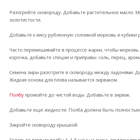
Разогрейте сковороду. Добавьте растительное масло. Мя
золотистости.
Добавьте к мясу рубленную соломкой морковь и кубики р
Часто перемешивайте в процессе жарки, чтобы морковь и
корочка, добавьте специи и приправы: соль, перец, аро
Семена зиры разотрите в сковороду между ладонями. До
Жидкая основа для плова называется зирваком.
Полбу
промойте до чистой воды. Добавьте в зирвак.
Добавьте еще жидкости. Полба должна быть полностью п
Закройте сковороду крышкой.
Готовьте плов из полбы 1-1,5 часа на очень медленном о