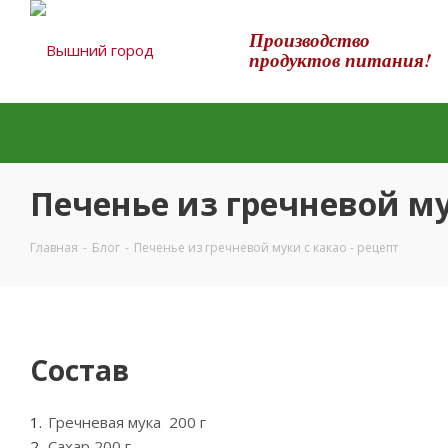
Производство
продуктов питания!
Печенье из гречневой му
Главная
-
Блог
-
Печенье из гречневой муки с какао - рецепт
Состав
Гречневая мука 200 г
Сахар 200 г