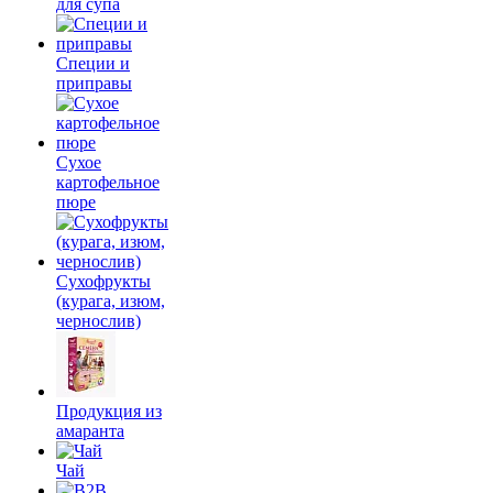
для супа
Специи и
приправы
Сухое
картофельное
пюре
Сухофрукты
(курага, изюм,
чернослив)
Продукция из
амаранта
Чай