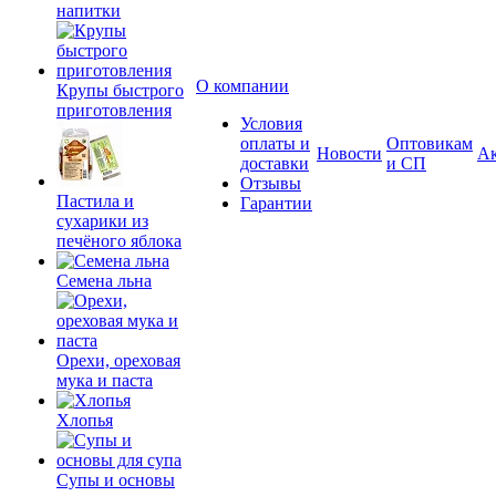
напитки
О компании
Крупы быстрого
приготовления
Условия
оплаты и
Оптовикам
Новости
А
доставки
и СП
Отзывы
Пастила и
Гарантии
сухарики из
печёного яблока
Семена льна
Орехи, ореховая
мука и паста
Хлопья
Супы и основы