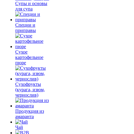
Супы и основы
для супа
Специи и
приправы
Сухое
картофельное
пюре
Сухофрукты
(курага, изюм,
чернослив)
Продукция из
амаранта
Чай