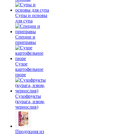
Супы и основы
для супа
Специи и
приправы
Сухое
картофельное
пюре
Сухофрукты
(курага, изюм,
чернослив)
Продукция из