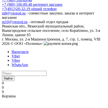
+7 (980) 106-89-48
+7 (980) 106-89-48
интернет магазин
+7(4912)20-32-19
общий телефон
m8@vgorod.su
- совместные закупки, заказы в интернет
магазине
m10@vgorod.su
- оптовый отдел продаж
Рязанская обл., Рязанский муниципальный район,
Вышгородское сельское поселение, село Кораблино, ул. 3-я
Линия, здание 65
г. Москва, ул. 2-я Машиностроения, д. 7, стр. 1, помещ. VIII
2026 © ООО «Полинка»
Вконтакте
Viber
Viber
WhatsApp
Найти
0
0
0
Корзина