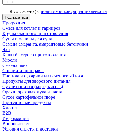
Я согласен(а) с
политикой конфиденциальности
Продукция
Смесь для котлет и гарниров
Крупы быстрого приготовления
Супы и основы для супа
Семена амаранта, амарантовые батончики
Чай
Каши быстрого приготовления
Мюсли
Семена льна
Специи и приправы
Пастила и сухарики из печеного яблока
Продукты для здорового питания
Сухие напитки (морс, кисель)
Орехи, ореховая мука и паста
Сухое картофельное пюре
Протеиновые продукты
Хлопья
B2B
Информация
Вопрос-ответ
Условия оплаты и доставки