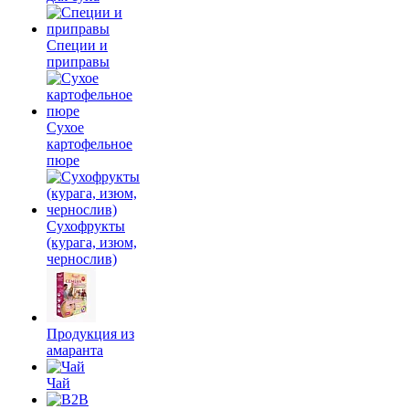
Специи и
приправы
Сухое
картофельное
пюре
Сухофрукты
(курага, изюм,
чернослив)
Продукция из
амаранта
Чай