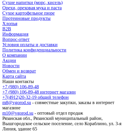
Сухие напитки (морс, кисель)
Орехи, ореховая мука и паста
Сухое картофельное пюре
Протеиновые продукты
Хлопья
B2B
Информация
Вопрос-ответ
Условия оплаты и доставки
Политика конфиденциальности
О компании
Акции
Новости
Обмен и возврат
Карта сайта
Наши контакты
+7 (980) 106-89-48
+7 (980) 106-89-48
интернет магазин
+7(4912)20-32-19
общий телефон
m8@vgorod.su
- совместные закупки, заказы в интернет
магазине
m10@vgorod.su
- оптовый отдел продаж
Рязанская обл., Рязанский муниципальный район,
Вышгородское сельское поселение, село Кораблино, ул. 3-я
Линия, здание 65