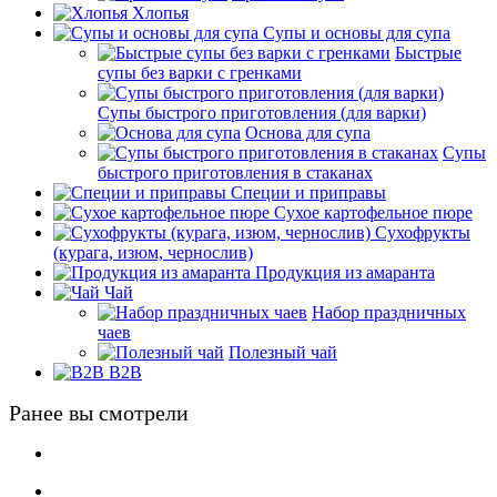
Хлопья
Супы и основы для супа
Быстрые
супы без варки с гренками
Супы быстрого приготовления (для варки)
Основа для супа
Супы
быстрого приготовления в стаканах
Специи и приправы
Сухое картофельное пюре
Сухофрукты
(курага, изюм, чернослив)
Продукция из амаранта
Чай
Набор праздничных
чаев
Полезный чай
B2B
Ранее вы смотрели