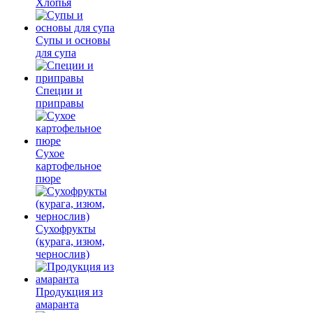
Хлопья
Супы и основы
для супа
Специи и
приправы
Сухое
картофельное
пюре
Сухофрукты
(курага, изюм,
чернослив)
Продукция из
амаранта