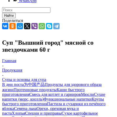
WhatsApp
Найти
Поделиться
Суп "Вышний город" мясной со
звездочками 60 г
Главная
-
Продукция
-
Супы и основы для супа
В дни поста
为中国产品
Продукты для здорового образа
жизни
Протеиновые продукты
Каши быстрого
приготовления
Смесь для котлет и гарниров
Мюсли
Сухие
напитки (морс, кисель)
Функциональные напитки
Крупы
быстрого приготовления
Пастила и сухарики из печёного
яблока
Семена льна
Орехи, ореховая мука и
паста
Хлопья
Специи и приправы
Сухое картофельное