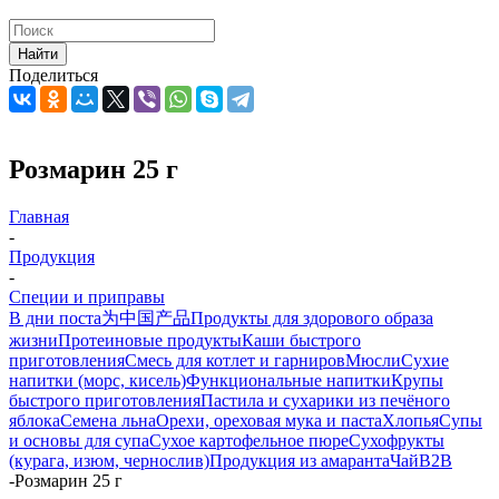
Найти
Поделиться
Розмарин 25 г
Главная
-
Продукция
-
Специи и приправы
В дни поста
为中国产品
Продукты для здорового образа
жизни
Протеиновые продукты
Каши быстрого
приготовления
Смесь для котлет и гарниров
Мюсли
Сухие
напитки (морс, кисель)
Функциональные напитки
Крупы
быстрого приготовления
Пастила и сухарики из печёного
яблока
Семена льна
Орехи, ореховая мука и паста
Хлопья
Супы
и основы для супа
Сухое картофельное пюре
Сухофрукты
(курага, изюм, чернослив)
Продукция из амаранта
Чай
B2B
-
Розмарин 25 г