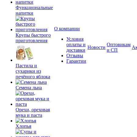
Функциональные
напитки
О компании
Крупы быстрого
Условия
приготовления
оплаты и
Оптовикам
Новости
А
доставки
и СП
Отзывы
Гарантии
Пастила и
сухарики из
печёного яблока
Семена льна
Орехи, ореховая
мука и паста
Хлопья