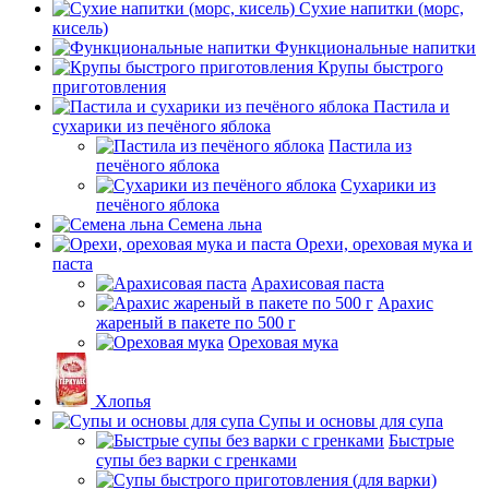
Сухие напитки (морс,
кисель)
Функциональные напитки
Крупы быстрого
приготовления
Пастила и
сухарики из печёного яблока
Пастила из
печёного яблока
Сухарики из
печёного яблока
Семена льна
Орехи, ореховая мука и
паста
Арахисовая паста
Арахис
жареный в пакете по 500 г
Ореховая мука
Хлопья
Супы и основы для супа
Быстрые
супы без варки с гренками