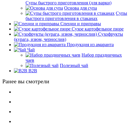
Супы быстрого приготовления (для варки)
Основа для супа
Супы
быстрого приготовления в стаканах
Специи и приправы
Сухое картофельное пюре
Сухофрукты
(курага, изюм, чернослив)
Продукция из амаранта
Чай
Набор праздничных
чаев
Полезный чай
B2B
Ранее вы смотрели