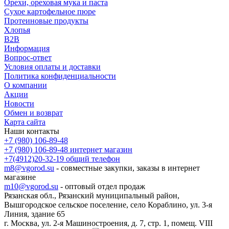
Орехи, ореховая мука и паста
Сухое картофельное пюре
Протеиновые продукты
Хлопья
B2B
Информация
Вопрос-ответ
Условия оплаты и доставки
Политика конфиденциальности
О компании
Акции
Новости
Обмен и возврат
Карта сайта
Наши контакты
+7 (980) 106-89-48
+7 (980) 106-89-48
интернет магазин
+7(4912)20-32-19
общий телефон
m8@vgorod.su
- совместные закупки, заказы в интернет
магазине
m10@vgorod.su
- оптовый отдел продаж
Рязанская обл., Рязанский муниципальный район,
Вышгородское сельское поселение, село Кораблино, ул. 3-я
Линия, здание 65
г. Москва, ул. 2-я Машиностроения, д. 7, стр. 1, помещ. VIII