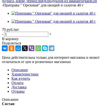
(курага, изюм, чернослив)
Продукция из амаранта
Чай
B2B
-
Приправа " Ореховая" для овощей и салатов 40 г
70
руб.
/шт
-
+
В корзину
Поделиться
Цена действительна только для интернет-магазина и может
отличаться от цен в розничных магазинах
Описание
Характеристики
Как купить
Оплата
Доставка
Отзывы
Описание
Состав
: