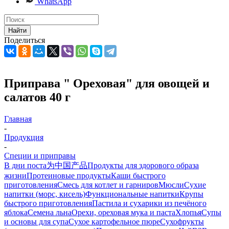
WhatsApp
Найти
Поделиться
Приправа " Ореховая" для овощей и
салатов 40 г
Главная
-
Продукция
-
Специи и приправы
В дни поста
为中国产品
Продукты для здорового образа
жизни
Протеиновые продукты
Каши быстрого
приготовления
Смесь для котлет и гарниров
Мюсли
Сухие
напитки (морс, кисель)
Функциональные напитки
Крупы
быстрого приготовления
Пастила и сухарики из печёного
яблока
Семена льна
Орехи, ореховая мука и паста
Хлопья
Супы
и основы для супа
Сухое картофельное пюре
Сухофрукты