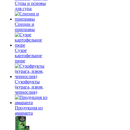
Супы и основы
для супа
Специи и
приправы
Сухое
картофельное
пюре
Сухофрукты
(курага, изюм,
чернослив)
Продукция из
амаранта