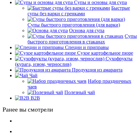
Супы и основы для супа
Быстрые
супы без варки с гренками
Супы быстрого приготовления (для варки)
Основа для супа
Супы
быстрого приготовления в стаканах
Специи и приправы
Сухое картофельное пюре
Сухофрукты
(курага, изюм, чернослив)
Продукция из амаранта
Чай
Набор праздничных
чаев
Полезный чай
B2B
Ранее вы смотрели