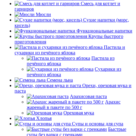
Смесь для котлет и
гарниров
Мюсли
Сухие напитки (морс,
кисель)
Функциональные напитки
Крупы быстрого
приготовления
Пастила и
сухарики из печёного яблока
Пастила из
печёного яблока
Сухарики из
печёного яблока
Семена льна
Орехи, ореховая мука и
паста
Арахисовая паста
Арахис
жареный в пакете по 500 г
Ореховая мука
Хлопья
Супы и основы для супа
Быстрые
супы без варки с гренками