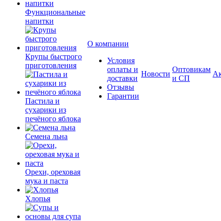
Функциональные
напитки
О компании
Крупы быстрого
Условия
приготовления
оплаты и
Оптовикам
Новости
А
доставки
и СП
Отзывы
Гарантии
Пастила и
сухарики из
печёного яблока
Семена льна
Орехи, ореховая
мука и паста
Хлопья