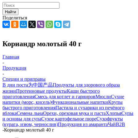
Найти
Поделиться
Кориандр молотый 40 г
Главная
-
Продукция
-
Специи и приправы
В дни поста
为中国产品
Продукты для здорового образа
жизни
Протеиновые продукты
Каши быстрого
приготовления
Смесь для котлет и гарниров
Мюсли
Сухие
напитки (морс, кисель)
Функциональные напитки
Крупы
быстрого приготовления
Пастила и сухарики из печёного
яблока
Семена льна
Орехи, ореховая мука и паста
Хлопья
Супы
и основы для супа
Сухое картофельное пюре
Сухофрукты
(курага, изюм, чернослив)
Продукция из амаранта
Чай
B2B
-
Кориандр молотый 40 г