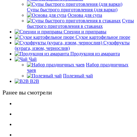
Супы быстрого приготовления (для варки)
Основа для супа
Супы
быстрого приготовления в стаканах
Специи и приправы
Сухое картофельное пюре
Сухофрукты
(курага, изюм, чернослив)
Продукция из амаранта
Чай
Набор праздничных
чаев
Полезный чай
B2B
Ранее вы смотрели