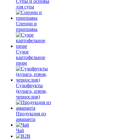
Супы и основы
для супа
Специи и
приправы
Сухое
картофельное
пюре
Сухофрукты
(курага, изюм,
чернослив)
Продукция из
амаранта
Чай