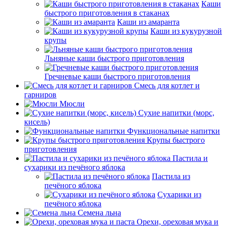
Каши
быстрого приготовления в стаканах
Каши из амаранта
Каши из кукурузной
крупы
Льняные каши быстрого приготовления
Гречневые каши быстрого приготовления
Смесь для котлет и
гарниров
Мюсли
Сухие напитки (морс,
кисель)
Функциональные напитки
Крупы быстрого
приготовления
Пастила и
сухарики из печёного яблока
Пастила из
печёного яблока
Сухарики из
печёного яблока
Семена льна
Орехи, ореховая мука и