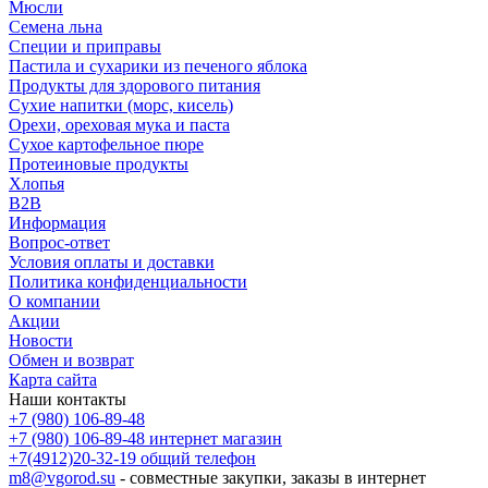
Мюсли
Семена льна
Специи и приправы
Пастила и сухарики из печеного яблока
Продукты для здорового питания
Сухие напитки (морс, кисель)
Орехи, ореховая мука и паста
Сухое картофельное пюре
Протеиновые продукты
Хлопья
B2B
Информация
Вопрос-ответ
Условия оплаты и доставки
Политика конфиденциальности
О компании
Акции
Новости
Обмен и возврат
Карта сайта
Наши контакты
+7 (980) 106-89-48
+7 (980) 106-89-48
интернет магазин
+7(4912)20-32-19
общий телефон
m8@vgorod.su
- совместные закупки, заказы в интернет