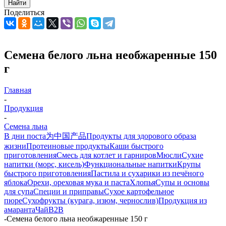
Найти
Поделиться
Семена белого льна необжаренные 150
г
Главная
-
Продукция
-
Семена льна
В дни поста
为中国产品
Продукты для здорового образа
жизни
Протеиновые продукты
Каши быстрого
приготовления
Смесь для котлет и гарниров
Мюсли
Сухие
напитки (морс, кисель)
Функциональные напитки
Крупы
быстрого приготовления
Пастила и сухарики из печёного
яблока
Орехи, ореховая мука и паста
Хлопья
Супы и основы
для супа
Специи и приправы
Сухое картофельное
пюре
Сухофрукты (курага, изюм, чернослив)
Продукция из
амаранта
Чай
B2B
-
Семена белого льна необжаренные 150 г