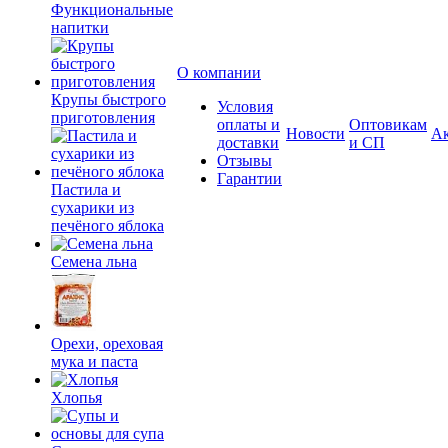
Функциональные
напитки
О компании
Крупы быстрого
Условия
приготовления
оплаты и
Оптовикам
Новости
А
доставки
и СП
Отзывы
Гарантии
Пастила и
сухарики из
печёного яблока
Семена льна
Орехи, ореховая
мука и паста
Хлопья