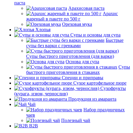
паста
Арахисовая паста
Арахис
жареный в пакете по 500 г
Ореховая мука
Хлопья
Супы и основы для супа
Быстрые
супы без варки с гренками
Супы быстрого приготовления (для варки)
Основа для супа
Супы
быстрого приготовления в стаканах
Специи и приправы
Сухое картофельное пюре
Сухофрукты
(курага, изюм, чернослив)
Продукция из амаранта
Чай
Набор праздничных
чаев
Полезный чай
B2B