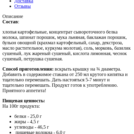
Доставка
Отзывы
Описание
Состав
:
хлопья картофельные, концентрат сывороточного белка
молока, шпинат порошок, мука льняная, баклажан порошок,
бульон овощной (крахмал картофельный, сахар, декстроза,
масло растительное, куркума молотая), соль, морковь, базилик
сушеный, лук жареный сушеный, кислота лимонная, чеснок
сушеный, петрушка сушеная.
Способ приготовления:
вскрыть крышку на ¾ диаметра.
Добавить в содержимое стакана от 250 мл крутого кипятка и
тщательно перемешать. Дать настояться 5-7 минут и
тщательно перемешать. Продукт готов к употреблению.
Приятного аппетита!
Пищевая ценность:
На 100г продукта:
белки - 25,0 г
жиры - 4,5 г
углеводы - 46,5 г
пищевые волокна - 6,0 г