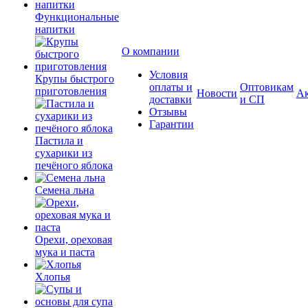
Функциональные
напитки
О компании
Условия
Крупы быстрого
оплаты и
Оптовикам
приготовления
Новости
А
доставки
и СП
Отзывы
Гарантии
Пастила и
сухарики из
печёного яблока
Семена льна
Орехи, ореховая
мука и паста
Хлопья