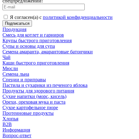
спецпредложений!
Я согласен(а) с
политикой конфиденциальности
Продукция
Смесь для котлет и гарниров
Крупы быстрого приготовления
Супы и основы для супа
Семена амаранта, амарантовые батончики
Чай
Каши быстрого приготовления
Мюсли
Семена льна
Специи и приправы
Пастила и сухарики из печеного яблока
Продукты для здорового питания
Сухие напитки (морс, кисель)
Орехи, ореховая мука и паста
Сухое картофельное пюре
Протеиновые продукты
Хлопья
B2B
Информация
Вопрос-ответ