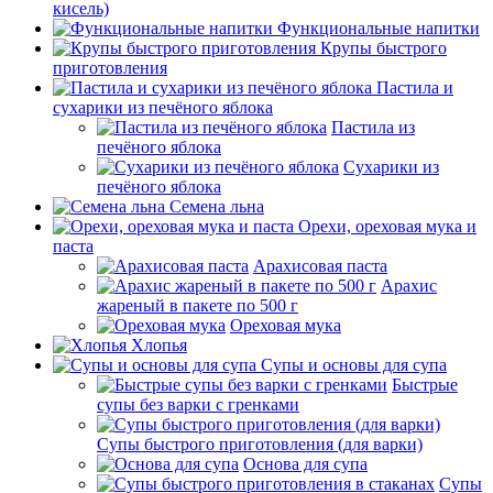
кисель)
Функциональные напитки
Крупы быстрого
приготовления
Пастила и
сухарики из печёного яблока
Пастила из
печёного яблока
Сухарики из
печёного яблока
Семена льна
Орехи, ореховая мука и
паста
Арахисовая паста
Арахис
жареный в пакете по 500 г
Ореховая мука
Хлопья
Супы и основы для супа
Быстрые
супы без варки с гренками
Супы быстрого приготовления (для варки)
Основа для супа
Супы