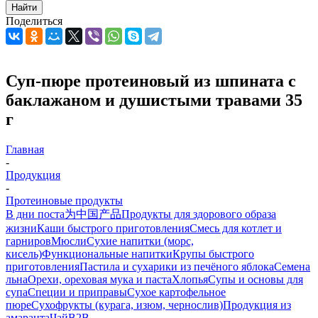
Найти
Поделиться
Суп-пюре протеиновый из шпината с
баклажаном и душистыми травами 35
г
Главная
-
Продукция
-
Протеиновые продукты
В дни поста
为中国产品
Продукты для здорового образа
жизни
Каши быстрого приготовления
Смесь для котлет и
гарниров
Мюсли
Сухие напитки (морс,
кисель)
Функциональные напитки
Крупы быстрого
приготовления
Пастила и сухарики из печёного яблока
Семена
льна
Орехи, ореховая мука и паста
Хлопья
Супы и основы для
супа
Специи и приправы
Сухое картофельное
пюре
Сухофрукты (курага, изюм, чернослив)
Продукция из
амаранта
Чай
B2B