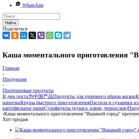
WhatsApp
Найти
Поделиться
Каша моментального приготовления "Вы
Главная
-
Продукция
-
Протеиновые продукты
В дни поста
为中国产品
Продукты для здорового образа жизни
К
напитки
Крупы быстрого приготовления
Пастила и сухарики из
картофельное пюре
Сухофрукты (курага, изюм, чернослив)
Прод
-
Каша моментального приготовления "Вышний город" протеинов
Хит продаж