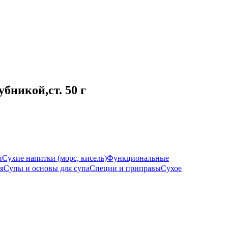
бникой,ст. 50 г
и
Сухие напитки (морс, кисель)
Функциональные
я
Супы и основы для супа
Специи и приправы
Сухое