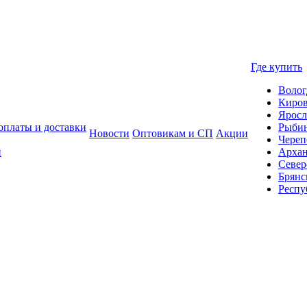
Где купить
Волог
Киро
Яросл
оплаты и доставки
Рыби
Новости
Оптовикам и СП
Акции
Череп
и
Архан
Север
Брянс
Респу