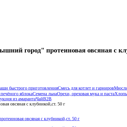
шний город" протеиновая овсяная с клу
аши быстрого приготовления
Смесь для котлет и гарниров
Мюсл
 печёного яблока
Семена льна
Орехи, ореховая мука и паста
Хлопь
укция из амаранта
Чай
B2B
ая овсяная с клубникой,ст. 50 г