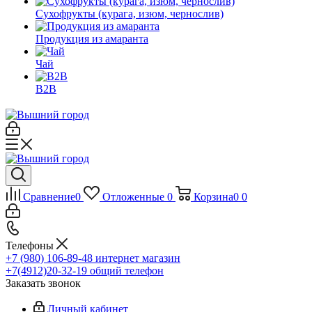
Сухофрукты (курага, изюм, чернослив)
Продукция из амаранта
Чай
B2B
Сравнение
0
Отложенные
0
Корзина
0
0
Телефоны
+7 (980) 106-89-48
интернет магазин
+7(4912)20-32-19
общий телефон
Заказать звонок
Личный кабинет