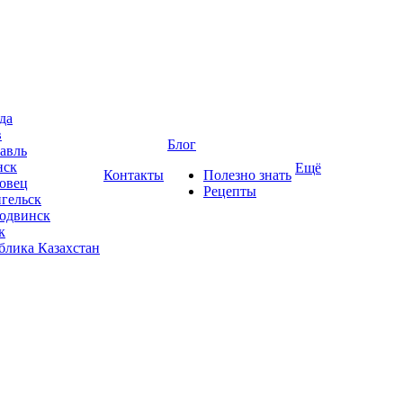
да
в
Блог
авль
нск
Ещё
Контакты
Полезно знать
овец
Рецепты
гельск
одвинск
к
блика Казахстан