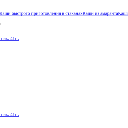
Каши быстрого приготовления в стаканах
Каши из амаранта
Каши
г .