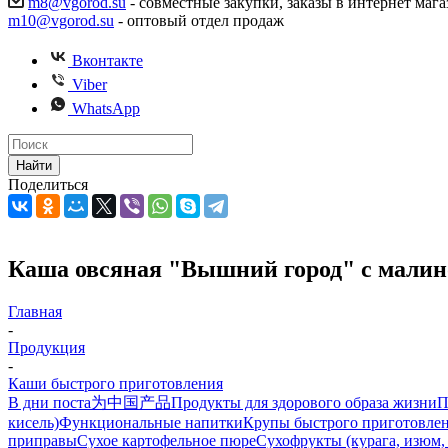
m8@vgorod.su
- совместные закупки, заказы в интернет мага
m10@vgorod.su
- оптовый отдел продаж
Вконтакте
Viber
WhatsApp
Найти
Поделиться
Каша овсяная "Вышний город" с малиной
Главная
-
Продукция
-
Каши быстрого приготовления
В дни поста
为中国产品
Продукты для здорового образа жизни
П
кисель)
Функциональные напитки
Крупы быстрого приготовле
приправы
Сухое картофельное пюре
Сухофрукты (курага, изюм,