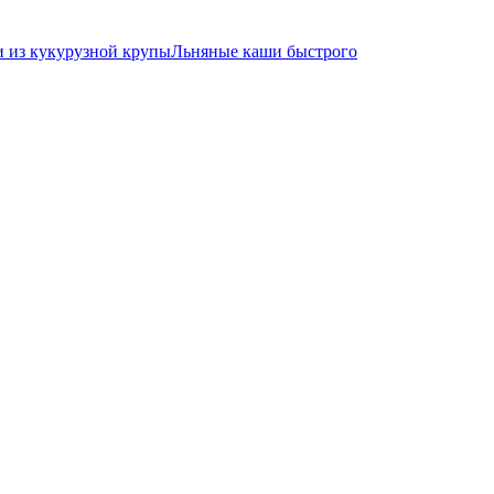
 из кукурузной крупы
Льняные каши быстрого