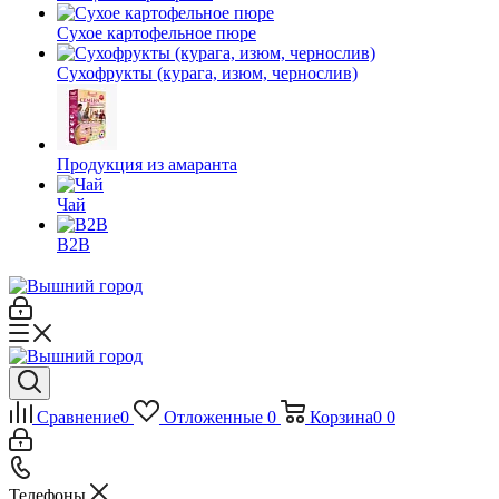
Сухое картофельное пюре
Сухофрукты (курага, изюм, чернослив)
Продукция из амаранта
Чай
B2B
Сравнение
0
Отложенные
0
Корзина
0
0
Телефоны