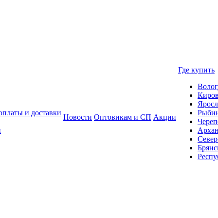
Где купить
Волог
Киро
Яросл
оплаты и доставки
Рыби
Новости
Оптовикам и СП
Акции
Череп
и
Архан
Север
Брянс
Респу