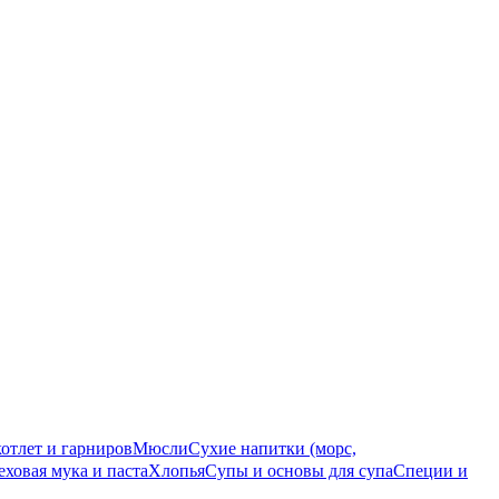
котлет и гарниров
Мюсли
Сухие напитки (морс,
еховая мука и паста
Хлопья
Супы и основы для супа
Специи и