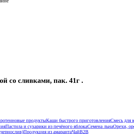
зине
 со сливками, пак. 41г .
ротеиновые продукты
Каши быстрого приготовления
Смесь для 
ния
Пастила и сухарики из печёного яблока
Семена льна
Орехи, ор
 чернослив)
Продукция из амаранта
Чай
B2B