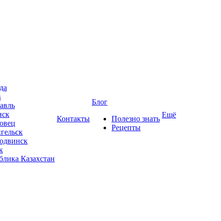
да
в
Блог
авль
нск
Ещё
Контакты
Полезно знать
овец
Рецепты
гельск
одвинск
к
блика Казахстан