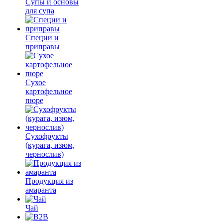
Супы и основы
для супа
Специи и
приправы
Сухое
картофельное
пюре
Сухофрукты
(курага, изюм,
чернослив)
Продукция из
амаранта
Чай