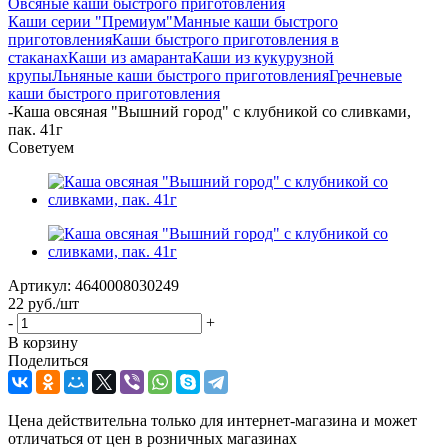
Овсяные каши быстрого приготовления
Каши серии "Премиум"
Манные каши быстрого
приготовления
Каши быстрого приготовления в
стаканах
Каши из амаранта
Каши из кукурузной
крупы
Льняные каши быстрого приготовления
Гречневые
каши быстрого приготовления
-
Каша овсяная "Вышний город" с клубникой со сливками,
пак. 41г
Советуем
Артикул:
4640008030249
22
руб.
/шт
-
+
В корзину
Поделиться
Цена действительна только для интернет-магазина и может
отличаться от цен в розничных магазинах