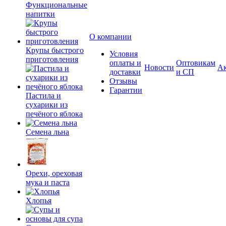
Функциональные
напитки
О компании
Крупы быстрого
Условия
приготовления
оплаты и
Оптовикам
Новости
А
доставки
и СП
Отзывы
Гарантии
Пастила и
сухарики из
печёного яблока
Семена льна
Орехи, ореховая
мука и паста
Хлопья