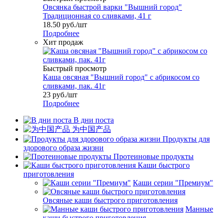
Овсянка быстрой варки "Вышний город"
Традиционная со сливками, 41 г
18.50
руб.
/шт
Подробнее
Хит продаж
Быстрый просмотр
Каша овсяная "Вышний город" с абрикосом со
сливками, пак. 41г
23
руб.
/шт
Подробнее
В дни поста
为中国产品
Продукты для
здорового образа жизни
Протеиновые продукты
Каши быстрого
приготовления
Каши серии "Премиум"
Овсяные каши быстрого приготовления
Манные
каши быстрого приготовления