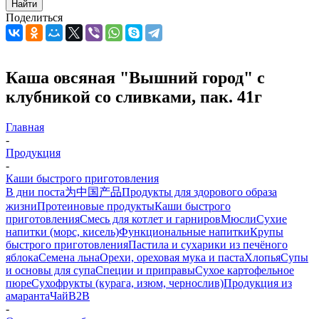
Найти
Поделиться
Каша овсяная "Вышний город" с
клубникой со сливками, пак. 41г
Главная
-
Продукция
-
Каши быстрого приготовления
В дни поста
为中国产品
Продукты для здорового образа
жизни
Протеиновые продукты
Каши быстрого
приготовления
Смесь для котлет и гарниров
Мюсли
Сухие
напитки (морс, кисель)
Функциональные напитки
Крупы
быстрого приготовления
Пастила и сухарики из печёного
яблока
Семена льна
Орехи, ореховая мука и паста
Хлопья
Супы
и основы для супа
Специи и приправы
Сухое картофельное
пюре
Сухофрукты (курага, изюм, чернослив)
Продукция из
амаранта
Чай
B2B
-