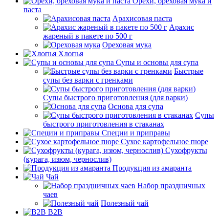
Орехи, ореховая мука и
паста
Арахисовая паста
Арахис
жареный в пакете по 500 г
Ореховая мука
Хлопья
Супы и основы для супа
Быстрые
супы без варки с гренками
Супы быстрого приготовления (для варки)
Основа для супа
Супы
быстрого приготовления в стаканах
Специи и приправы
Сухое картофельное пюре
Сухофрукты
(курага, изюм, чернослив)
Продукция из амаранта
Чай
Набор праздничных
чаев
Полезный чай
B2B