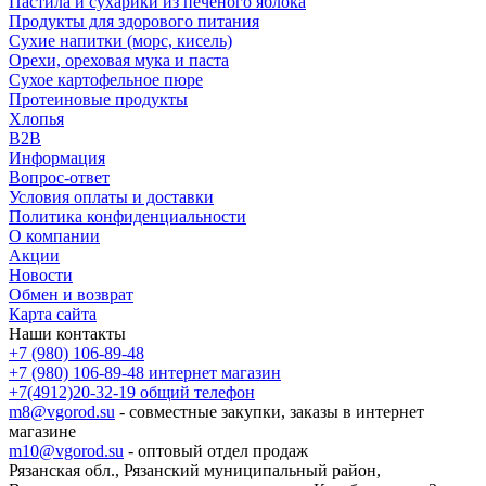
Пастила и сухарики из печеного яблока
Продукты для здорового питания
Сухие напитки (морс, кисель)
Орехи, ореховая мука и паста
Сухое картофельное пюре
Протеиновые продукты
Хлопья
B2B
Информация
Вопрос-ответ
Условия оплаты и доставки
Политика конфиденциальности
О компании
Акции
Новости
Обмен и возврат
Карта сайта
Наши контакты
+7 (980) 106-89-48
+7 (980) 106-89-48
интернет магазин
+7(4912)20-32-19
общий телефон
m8@vgorod.su
- совместные закупки, заказы в интернет
магазине
m10@vgorod.su
- оптовый отдел продаж
Рязанская обл., Рязанский муниципальный район,