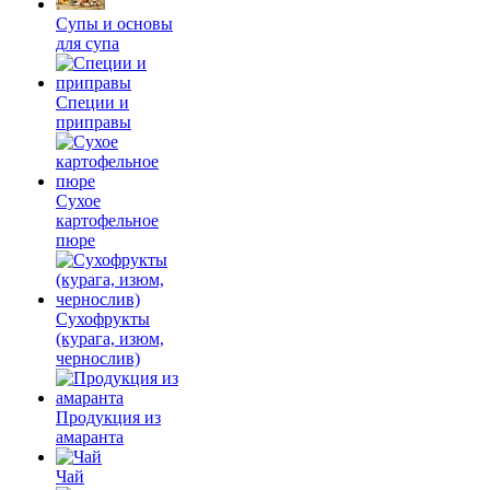
Супы и основы
для супа
Специи и
приправы
Сухое
картофельное
пюре
Сухофрукты
(курага, изюм,
чернослив)
Продукция из
амаранта
Чай