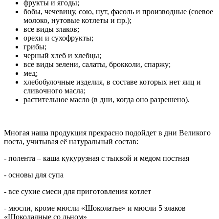
фрукты и ягоды;
бобы, чечевицу, сою, нут, фасоль и производные (соевое
молоко, нутовые котлеты и пр.);
все виды злаков;
орехи и сухофрукты;
грибы;
черный хлеб и хлебцы;
все виды зелени, салаты, брокколи, спаржу;
мед;
хлебобулочные изделия, в составе которых нет яиц и
сливочного масла;
растительное масло (в дни, когда оно разрешено).
Многая наша продукция прекрасно подойдет в дни Великого
поста, учитывая её натуральный состав:
- полента – каша кукурузная с тыквой и медом постная
- основы для супа
- все сухие смеси для приготовления котлет
- мюсли, кроме мюсли «Шоколатье» и мюсли 5 злаков
«Шоколадные со льном»