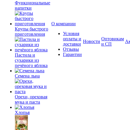
Функциональные
напитки
О компании
Крупы быстрого
Условия
приготовления
оплаты и
Оптовикам
Новости
А
доставки
и СП
Отзывы
Гарантии
Пастила и
сухарики из
печёного яблока
Семена льна
Орехи, ореховая
мука и паста
Хлопья