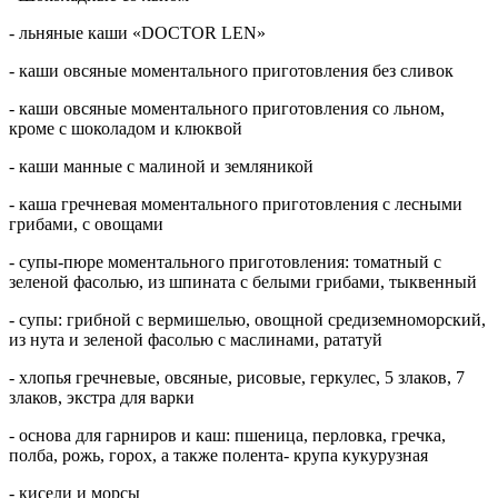
- льняные каши «DOCTOR LEN»
- каши овсяные моментального приготовления без сливок
- каши овсяные моментального приготовления со льном,
кроме с шоколадом и клюквой
- каши манные с малиной и земляникой
- каша гречневая моментального приготовления с лесными
грибами, с овощами
- супы-пюре моментального приготовления: томатный с
зеленой фасолью, из шпината с белыми грибами, тыквенный
- супы: грибной с вермишелью, овощной средиземноморский,
из нута и зеленой фасолью с маслинами, рататуй
- хлопья гречневые, овсяные, рисовые, геркулес, 5 злаков, 7
злаков, экстра для варки
- основа для гарниров и каш: пшеница, перловка, гречка,
полба, рожь, горох, а также полента- крупа кукурузная
- кисели и морсы