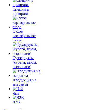
Специи и
приправы
Сухое
картофельное
пюре
Сухофрукты
(курага, изюм,
чернослив)
Продукция из
амаранта
Чай
B2B