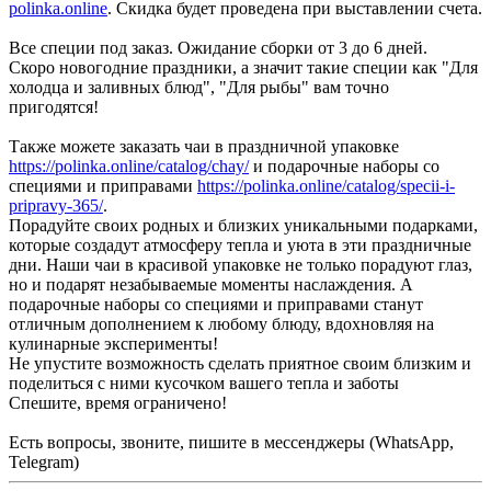
polinka.online
. Скидка будет проведена при выставлении счета.
Все специи под заказ. Ожидание сборки от 3 до 6 дней.
Скоро новогодние праздники, а значит такие специи как "Для
холодца и заливных блюд", "Для рыбы" вам точно
пригодятся!
Также можете заказать чаи в праздничной упаковке
https://polinka.online/catalog/chay/
и подарочные наборы со
специями и приправами
https://polinka.online/catalog/specii-i-
pripravy-365/
.
Порадуйте своих родных и близких уникальными подарками,
которые создадут атмосферу тепла и уюта в эти праздничные
дни. Наши чаи в красивой упаковке не только порадуют глаз,
но и подарят незабываемые моменты наслаждения. А
подарочные наборы со специями и приправами станут
отличным дополнением к любому блюду, вдохновляя на
кулинарные эксперименты!
Не упустите возможность сделать приятное своим близким и
поделиться с ними кусочком вашего тепла и заботы
Спешите, время ограничено!
Есть вопросы, звоните, пишите в мессенджеры (WhatsApp,
Telegram)