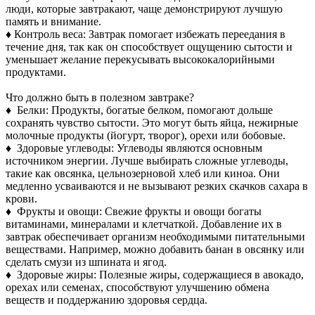
люди, которые завтракают, чаще демонстрируют лучшую
память и внимание.
♦ Контроль веса: Завтрак помогает избежать переедания в
течение дня, так как он способствует ощущению сытости и
уменьшает желание перекусывать высококалорийными
продуктами.
Что должно быть в полезном завтраке?
♦ Белки: Продукты, богатые белком, помогают дольше
сохранять чувство сытости. Это могут быть яйца, нежирные
молочные продукты (йогурт, творог), орехи или бобовые.
♦ Здоровые углеводы: Углеводы являются основным
источником энергии. Лучше выбирать сложные углеводы,
такие как овсянка, цельнозерновой хлеб или киноа. Они
медленно усваиваются и не вызывают резких скачков сахара в
крови.
♦ Фрукты и овощи: Свежие фрукты и овощи богаты
витаминами, минералами и клетчаткой. Добавление их в
завтрак обеспечивает организм необходимыми питательными
веществами. Например, можно добавить банан в овсянку или
сделать смузи из шпината и ягод.
♦ Здоровые жиры: Полезные жиры, содержащиеся в авокадо,
орехах или семенах, способствуют улучшению обмена
веществ и поддержанию здоровья сердца.