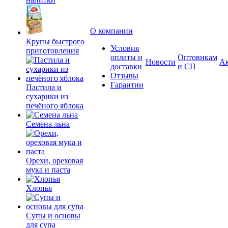
О компании
Крупы быстрого
Условия
приготовления
оплаты и
Оптовикам
Новости
А
доставки
и СП
Отзывы
Гарантии
Пастила и
сухарики из
печёного яблока
Семена льна
Орехи, ореховая
мука и паста
Хлопья
Супы и основы
для супа