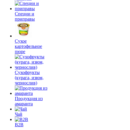
Специи и
приправы
Сухое
картофельное
пюре
Сухофрукты
(курага, изюм,
чернослив)
Продукция из
амаранта
Чай
B2B