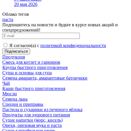
20 мая 2026
Облако тегов
паста
Подпишитесь на новости и будьте в курсе новых акций и
спецпредложений!
Я согласен(а) с
политикой конфиденциальности
Продукция
Смесь для котлет и гарниров
Крупы быстрого приготовления
Супы и основы для супа
Семена амаранта, амарантовые батончики
Чай
Каши быстрого приготовления
Мюсли
Семена льна
Специи и приправы
Пастила и сухарики из печеного яблока
Продукты для здорового питания
Сухие напитки (морс, кисель)
Орехи, ореховая мука и паста
Сухое картофельное пюре