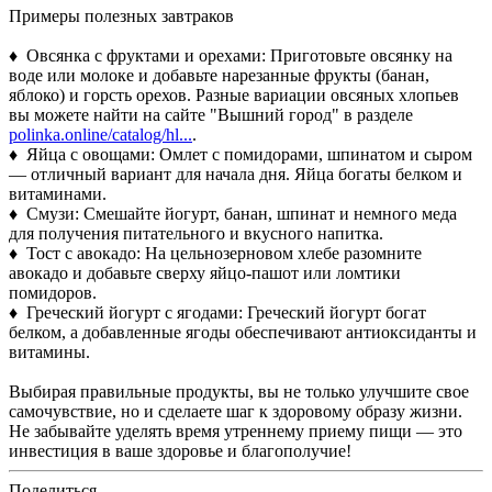
Примеры полезных завтраков
♦ Овсянка с фруктами и орехами: Приготовьте овсянку на
воде или молоке и добавьте нарезанные фрукты (банан,
яблоко) и горсть орехов. Разные вариации овсяных хлопьев
вы можете найти на сайте "Вышний город" в разделе
polinka.online/catalog/hl...
.
♦ Яйца с овощами: Омлет с помидорами, шпинатом и сыром
— отличный вариант для начала дня. Яйца богаты белком и
витаминами.
♦ Смузи: Смешайте йогурт, банан, шпинат и немного меда
для получения питательного и вкусного напитка.
♦ Тост с авокадо: На цельнозерновом хлебе разомните
авокадо и добавьте сверху яйцо-пашот или ломтики
помидоров.
♦ Греческий йогурт с ягодами: Греческий йогурт богат
белком, а добавленные ягоды обеспечивают антиоксиданты и
витамины.
Выбирая правильные продукты, вы не только улучшите свое
самочувствие, но и сделаете шаг к здоровому образу жизни.
Не забывайте уделять время утреннему приему пищи — это
инвестиция в ваше здоровье и благополучие!
Поделиться