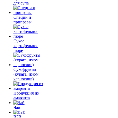
для супа
Специи и
приправы
Сухое
картофельное
пюре
Сухофрукты
(курага, изюм,
чернослив)
Продукция из
амаранта
Чай
B2B