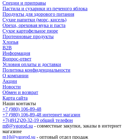
Специи и приправы
Пастила и сухарики из печеного яблока
Продукты для здорового питания
Сухие напитки (морс, кисель)
Орехи, ореховая мука и паста
Сухое картофельное пюре
Протеиновые продукты
Хлопья
B2B
Информация
Вопрос-ответ
Условия оплаты и доставки
Политика конфиденциальности
О компании
Акции
Новости
Обмен и возврат
Карта сайта
Наши контакты
+7 (980) 106-89-48
+7 (980) 106-89-48
интернет магазин
+7(4912)20-32-19
общий телефон
m8@vgorod.su
- совместные закупки, заказы в интернет
магазине
m10@vgorod.su
- оптовый отдел продаж