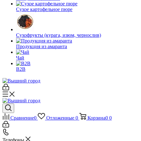
Сухое картофельное пюре
Сухофрукты (курага, изюм, чернослив)
Продукция из амаранта
Чай
B2B
Сравнение
0
Отложенные
0
Корзина
0
0
Телефоны