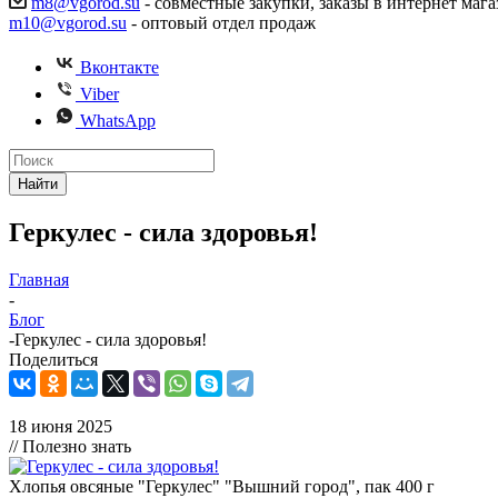
m8@vgorod.su
- совместные закупки, заказы в интернет мага
m10@vgorod.su
- оптовый отдел продаж
Вконтакте
Viber
WhatsApp
Найти
Геркулес - сила здоровья!
Главная
-
Блог
-
Геркулес - сила здоровья!
Поделиться
18 июня 2025
// Полезно знать
Хлопья овсяные "Геркулес" "Вышний город", пак 400 г