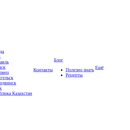
да
в
Блог
авль
нск
Ещё
Контакты
Полезно знать
овец
Рецепты
гельск
одвинск
к
блика Казахстан