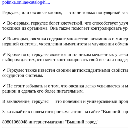
polinka.online/catalog/hl...
Геркулес, или овсяные хлопья, — это не только популярный зав
✔ Во-первых, геркулес богат клетчаткой, что способствует у
токсинов из организма. Она также помогает контролировать уро
✔ Во-вторых, овсянка содержит множество витаминов и минера
нервной системы, укреплении иммунитета и улучшении обмена
✔ Кроме того, геркулес является источником медленных углево
выбором для тех, кто хочет контролировать свой вес или подд
✔ Геркулес также известен своими антиоксидантными свойства
сосудистой системы.
✔ Не стоит забывать и о том, что овсянка легко усваивается 
рацион и сделать его более питательным.
В заключение, геркулес — это полезный и универсальный прод
Заказывайте в нашем интернет-магазине на сайте "Вышний го
89801068948 интернет-магазин "Вышний город"