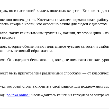
трак, но и настоящий кладезь полезных веществ. Его польза для
лучшению пищеварения. Клетчатка помогает нормализовать работ
вень сахара в крови, что особенно важно для людей с диабетом.
лов, таких как витамины группы B, магний, железо и цинк. Эт
 веществ.
дов, которые обеспечивают длительное чувство сытости и стаби
ерживать активный образ жизни.
ми. Он содержит бета-глюканы, которые помогают снижать урове
и может быть приготовлена различными способами — от классичес
укт, который стоит включить в свой рацион для поддержания зд
род"
polinka.online/
, наслаждайтесь кашей из геркулеса за завтрако