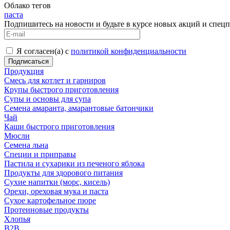
Облако тегов
паста
Подпишитесь на новости и будьте в курсе новых акций и спец
Я согласен(а) с
политикой конфиденциальности
Продукция
Смесь для котлет и гарниров
Крупы быстрого приготовления
Супы и основы для супа
Семена амаранта, амарантовые батончики
Чай
Каши быстрого приготовления
Мюсли
Семена льна
Специи и приправы
Пастила и сухарики из печеного яблока
Продукты для здорового питания
Сухие напитки (морс, кисель)
Орехи, ореховая мука и паста
Сухое картофельное пюре
Протеиновые продукты
Хлопья
B2B