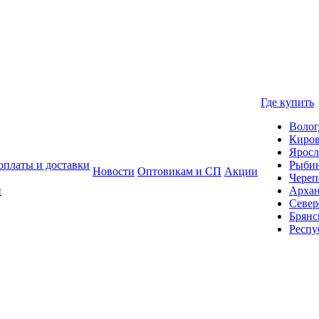
Где купить
Волог
Киро
Яросл
оплаты и доставки
Рыби
Новости
Оптовикам и СП
Акции
Череп
и
Архан
Север
Брянс
Респу