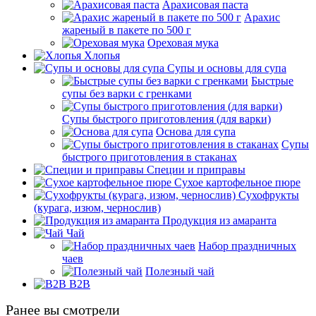
Арахисовая паста
Арахис
жареный в пакете по 500 г
Ореховая мука
Хлопья
Супы и основы для супа
Быстрые
супы без варки с гренками
Супы быстрого приготовления (для варки)
Основа для супа
Супы
быстрого приготовления в стаканах
Специи и приправы
Сухое картофельное пюре
Сухофрукты
(курага, изюм, чернослив)
Продукция из амаранта
Чай
Набор праздничных
чаев
Полезный чай
B2B
Ранее вы смотрели