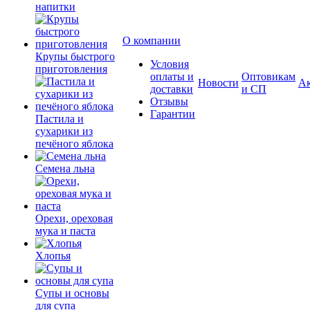
напитки
О компании
Крупы быстрого
Условия
приготовления
оплаты и
Оптовикам
Новости
А
доставки
и СП
Отзывы
Гарантии
Пастила и
сухарики из
печёного яблока
Семена льна
Орехи, ореховая
мука и паста
Хлопья
Супы и основы
для супа