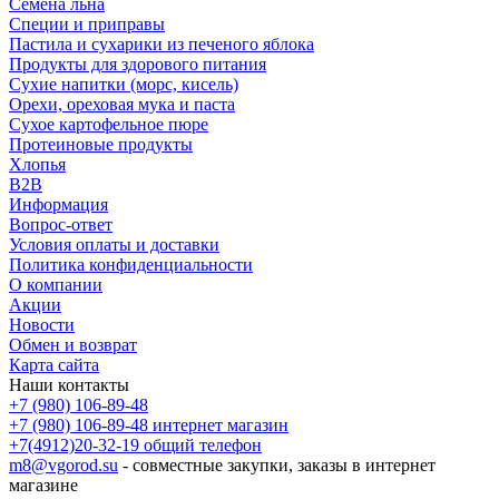
Семена льна
Специи и приправы
Пастила и сухарики из печеного яблока
Продукты для здорового питания
Сухие напитки (морс, кисель)
Орехи, ореховая мука и паста
Сухое картофельное пюре
Протеиновые продукты
Хлопья
B2B
Информация
Вопрос-ответ
Условия оплаты и доставки
Политика конфиденциальности
О компании
Акции
Новости
Обмен и возврат
Карта сайта
Наши контакты
+7 (980) 106-89-48
+7 (980) 106-89-48
интернет магазин
+7(4912)20-32-19
общий телефон
m8@vgorod.su
- совместные закупки, заказы в интернет
магазине