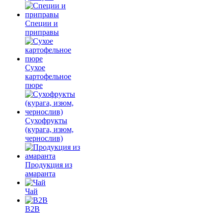
Специи и
приправы
Сухое
картофельное
пюре
Сухофрукты
(курага, изюм,
чернослив)
Продукция из
амаранта
Чай
B2B