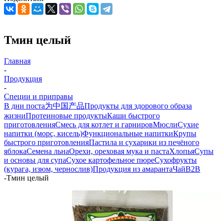
Тмин целый
Главная
-
Продукция
-
Специи и приправы
В дни поста
为中国产品
Продукты для здорового образа
жизни
Протеиновые продукты
Каши быстрого
приготовления
Смесь для котлет и гарниров
Мюсли
Сухие
напитки (морс, кисель)
Функциональные напитки
Крупы
быстрого приготовления
Пастила и сухарики из печёного
яблока
Семена льна
Орехи, ореховая мука и паста
Хлопья
Супы
и основы для супа
Сухое картофельное пюре
Сухофрукты
(курага, изюм, чернослив)
Продукция из амаранта
Чай
B2B
-
Тмин целый