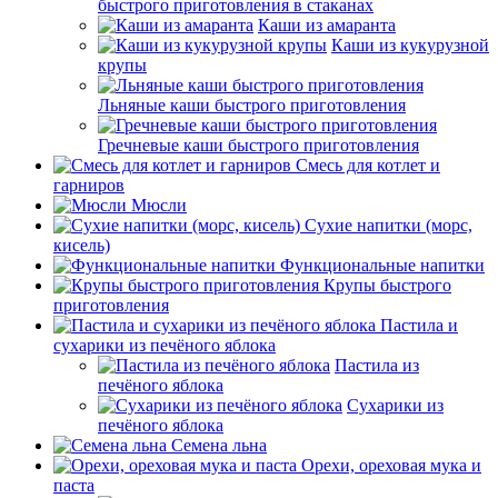
быстрого приготовления в стаканах
Каши из амаранта
Каши из кукурузной
крупы
Льняные каши быстрого приготовления
Гречневые каши быстрого приготовления
Смесь для котлет и
гарниров
Мюсли
Сухие напитки (морс,
кисель)
Функциональные напитки
Крупы быстрого
приготовления
Пастила и
сухарики из печёного яблока
Пастила из
печёного яблока
Сухарики из
печёного яблока
Семена льна
Орехи, ореховая мука и
паста