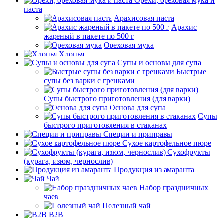
Орехи, ореховая мука и
паста
Арахисовая паста
Арахис
жареный в пакете по 500 г
Ореховая мука
Хлопья
Супы и основы для супа
Быстрые
супы без варки с гренками
Супы быстрого приготовления (для варки)
Основа для супа
Супы
быстрого приготовления в стаканах
Специи и приправы
Сухое картофельное пюре
Сухофрукты
(курага, изюм, чернослив)
Продукция из амаранта
Чай
Набор праздничных
чаев
Полезный чай
B2B