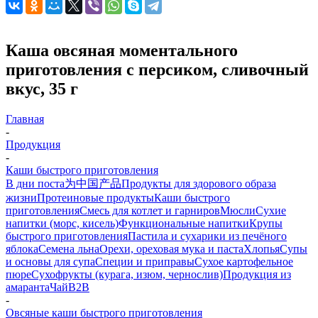
Каша овсяная моментального
приготовления с персиком, сливочный
вкус, 35 г
Главная
-
Продукция
-
Каши быстрого приготовления
В дни поста
为中国产品
Продукты для здорового образа
жизни
Протеиновые продукты
Каши быстрого
приготовления
Смесь для котлет и гарниров
Мюсли
Сухие
напитки (морс, кисель)
Функциональные напитки
Крупы
быстрого приготовления
Пастила и сухарики из печёного
яблока
Семена льна
Орехи, ореховая мука и паста
Хлопья
Супы
и основы для супа
Специи и приправы
Сухое картофельное
пюре
Сухофрукты (курага, изюм, чернослив)
Продукция из
амаранта
Чай
B2B
-
Овсяные каши быстрого приготовления