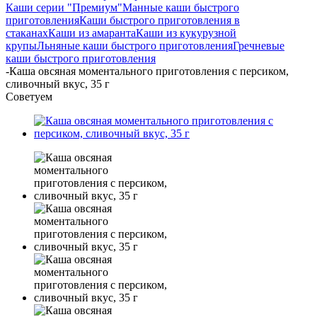
Каши серии "Премиум"
Манные каши быстрого
приготовления
Каши быстрого приготовления в
стаканах
Каши из амаранта
Каши из кукурузной
крупы
Льняные каши быстрого приготовления
Гречневые
каши быстрого приготовления
-
Каша овсяная моментального приготовления с персиком,
сливочный вкус, 35 г
Советуем