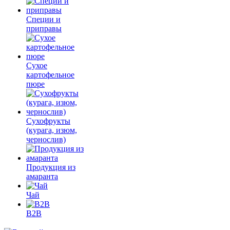
Специи и
приправы
Сухое
картофельное
пюре
Сухофрукты
(курага, изюм,
чернослив)
Продукция из
амаранта
Чай
B2B