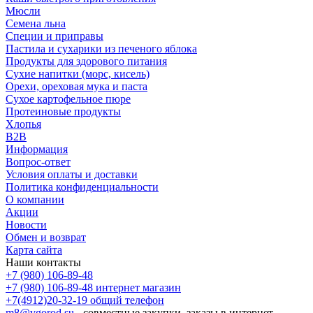
Мюсли
Семена льна
Специи и приправы
Пастила и сухарики из печеного яблока
Продукты для здорового питания
Сухие напитки (морс, кисель)
Орехи, ореховая мука и паста
Сухое картофельное пюре
Протеиновые продукты
Хлопья
B2B
Информация
Вопрос-ответ
Условия оплаты и доставки
Политика конфиденциальности
О компании
Акции
Новости
Обмен и возврат
Карта сайта
Наши контакты
+7 (980) 106-89-48
+7 (980) 106-89-48
интернет магазин
+7(4912)20-32-19
общий телефон
m8@vgorod.su
- совместные закупки, заказы в интернет