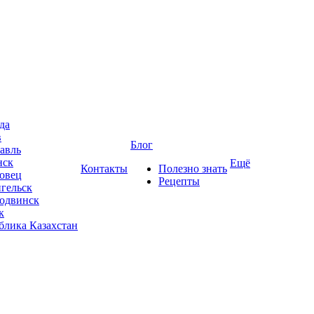
да
в
Блог
авль
нск
Ещё
Контакты
Полезно знать
овец
Рецепты
гельск
одвинск
к
блика Казахстан