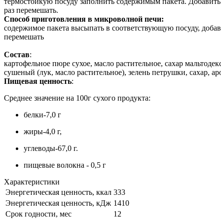
термостойкую посуду заполнить содержимым пакета. Добавить 1
раз перемешать.
Способ приготовления в микроволной печи:
содержимое пакета высыпать в соответствующую посуду, добави
перемешать
Состав
:
картофельное пюре сухое, масло растительное, сахар мальтод
сушеный (лук, масло растительное), зелень петрушки, сахар, ар
Пищевая ценность
:
Среднее значение на 100г сухого продукта:
белки-7,0 г
жиры-4,0 г,
углеводы-67,0 г.
пищевые волокна - 0,5 г
Характеристики
Энергетическая ценность, ккал
333
Энергетическая ценность, кДж
1410
Срок годности, мес
12