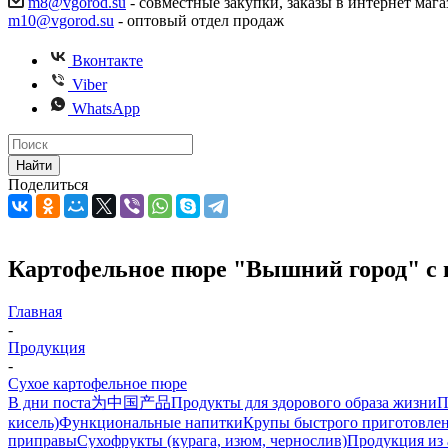
m8@vgorod.su
- совместные закупки, заказы в интернет мага
m10@vgorod.su
- оптовый отдел продаж
Вконтакте
Viber
WhatsApp
Найти
Поделиться
Картофельное пюре "Вышний город" с 
Главная
-
Продукция
-
Сухое картофельное пюре
В дни поста
为中国产品
Продукты для здорового образа жизни
П
кисель)
Функциональные напитки
Крупы быстрого приготовле
приправы
Сухофрукты (курага, изюм, чернослив)
Продукция из 