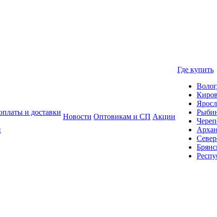
Где купить
Волог
Киро
Яросл
оплаты и доставки
Рыби
Новости
Оптовикам и СП
Акции
Череп
и
Архан
Север
Брянс
Респу