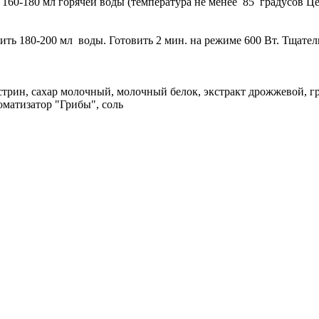
60-180 мл горячей воды (температура не менее 85 градусов Цел
ть 180-200 мл воды. Готовить 2 мин. на режиме 600 Вт. Тщатель
екстрин, сахар молочный, молочный белок, экстракт дрожжевой,
оматизатор "Грибы", соль