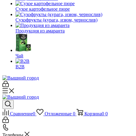
Сухое картофельное пюре
Сухофрукты (курага, изюм, чернослив)
Продукция из амаранта
Чай
B2B
Сравнение
0
Отложенные
0
Корзина
0
0
Телефоны