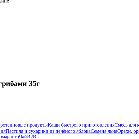
зине
грибами 35г
ротеиновые продукты
Каши быстрого приготовления
Смесь для 
ния
Пастила и сухарики из печёного яблока
Семена льна
Орехи, ор
амаранта
Чай
B2B