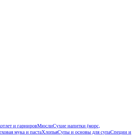
котлет и гарниров
Мюсли
Сухие напитки (морс,
еховая мука и паста
Хлопья
Супы и основы для супа
Специи и