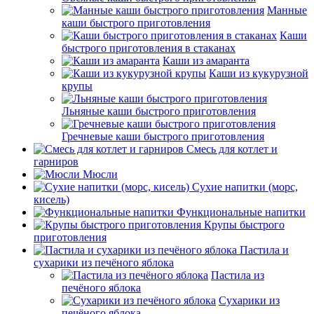
Манные
каши быстрого приготовления
Каши
быстрого приготовления в стаканах
Каши из амаранта
Каши из кукурузной
крупы
Льняные каши быстрого приготовления
Гречневые каши быстрого приготовления
Смесь для котлет и
гарниров
Мюсли
Сухие напитки (морс,
кисель)
Функциональные напитки
Крупы быстрого
приготовления
Пастила и
сухарики из печёного яблока
Пастила из
печёного яблока
Сухарики из
печёного яблока