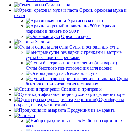
Семена льна
Орехи, ореховая мука и
паста
Арахисовая паста
Арахис
жареный в пакете по 500 г
Ореховая мука
Хлопья
Супы и основы для супа
Быстрые
супы без варки с гренками
Супы быстрого приготовления (для варки)
Основа для супа
Супы
быстрого приготовления в стаканах
Специи и приправы
Сухое картофельное пюре
Сухофрукты
(курага, изюм, чернослив)
Продукция из амаранта
Чай
Набор праздничных
чаев