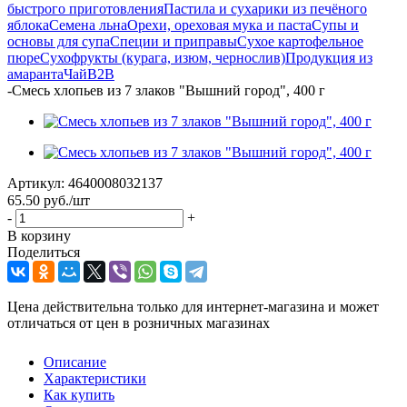
быстрого приготовления
Пастила и сухарики из печёного
яблока
Семена льна
Орехи, ореховая мука и паста
Супы и
основы для супа
Специи и приправы
Сухое картофельное
пюре
Сухофрукты (курага, изюм, чернослив)
Продукция из
амаранта
Чай
B2B
-
Смесь хлопьев из 7 злаков "Вышний город", 400 г
Артикул:
4640008032137
65.50
руб.
/шт
-
+
В корзину
Поделиться
Цена действительна только для интернет-магазина и может
отличаться от цен в розничных магазинах
Описание
Характеристики
Как купить