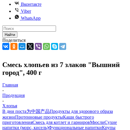
Вконтакте
Viber
WhatsApp
Найти
Поделиться
Смесь хлопьев из 7 злаков "Вышний
город", 400 г
Главная
-
Продукция
-
Хлопья
В дни поста
为中国产品
Продукты для здорового образа
жизни
Протеиновые продукты
Каши быстрого
приготовления
Смесь для котлет и гарниров
Мюсли
Сухие
напитки (морс, кисель)
Функциональные напитки
Крупы