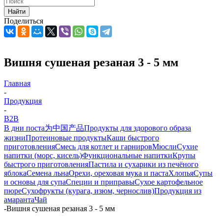
Найти
Поделиться
Вишня сушеная резаная 3 - 5 мм
Главная
-
Продукция
-
B2B
В дни поста
为中国产品
Продукты для здорового образа
жизни
Протеиновые продукты
Каши быстрого
приготовления
Смесь для котлет и гарниров
Мюсли
Сухие
напитки (морс, кисель)
Функциональные напитки
Крупы
быстрого приготовления
Пастила и сухарики из печёного
яблока
Семена льна
Орехи, ореховая мука и паста
Хлопья
Супы
и основы для супа
Специи и приправы
Сухое картофельное
пюре
Сухофрукты (курага, изюм, чернослив)
Продукция из
амаранта
Чай
-
Вишня сушеная резаная 3 - 5 мм