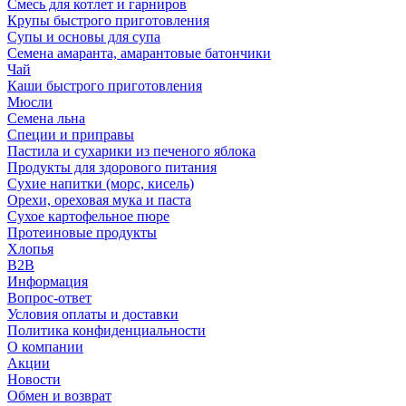
Смесь для котлет и гарниров
Крупы быстрого приготовления
Супы и основы для супа
Семена амаранта, амарантовые батончики
Чай
Каши быстрого приготовления
Мюсли
Семена льна
Специи и приправы
Пастила и сухарики из печеного яблока
Продукты для здорового питания
Сухие напитки (морс, кисель)
Орехи, ореховая мука и паста
Сухое картофельное пюре
Протеиновые продукты
Хлопья
B2B
Информация
Вопрос-ответ
Условия оплаты и доставки
Политика конфиденциальности
О компании
Акции
Новости
Обмен и возврат