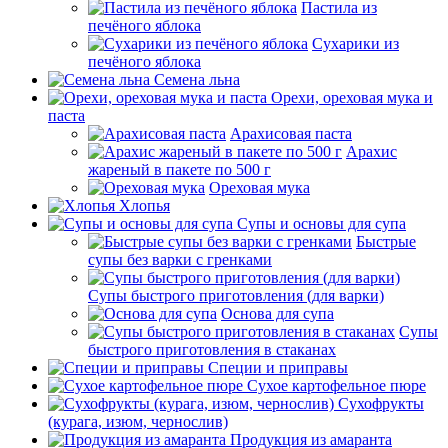
Пастила из
печёного яблока
Сухарики из
печёного яблока
Семена льна
Орехи, ореховая мука и
паста
Арахисовая паста
Арахис
жареный в пакете по 500 г
Ореховая мука
Хлопья
Супы и основы для супа
Быстрые
супы без варки с гренками
Супы быстрого приготовления (для варки)
Основа для супа
Супы
быстрого приготовления в стаканах
Специи и приправы
Сухое картофельное пюре
Сухофрукты
(курага, изюм, чернослив)
Продукция из амаранта