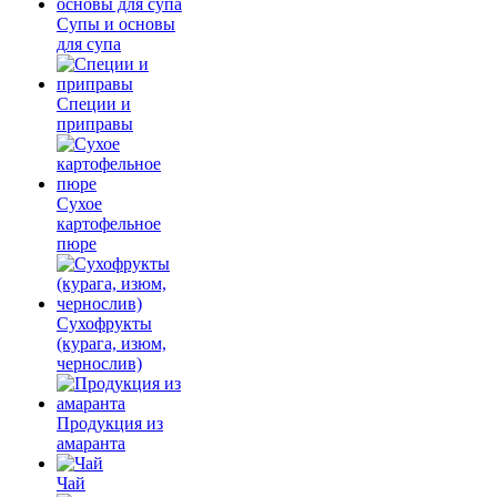
Супы и основы
для супа
Специи и
приправы
Сухое
картофельное
пюре
Сухофрукты
(курага, изюм,
чернослив)
Продукция из
амаранта
Чай