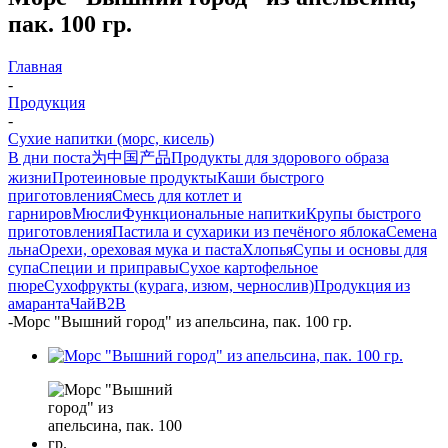
пак. 100 гр.
Главная
-
Продукция
-
Сухие напитки (морс, кисель)
В дни поста
为中国产品
Продукты для здорового образа
жизни
Протеиновые продукты
Каши быстрого
приготовления
Смесь для котлет и
гарниров
Мюсли
Функциональные напитки
Крупы быстрого
приготовления
Пастила и сухарики из печёного яблока
Семена
льна
Орехи, ореховая мука и паста
Хлопья
Супы и основы для
супа
Специи и приправы
Сухое картофельное
пюре
Сухофрукты (курага, изюм, чернослив)
Продукция из
амаранта
Чай
B2B
-
Морс "Вышний город" из апельсина, пак. 100 гр.