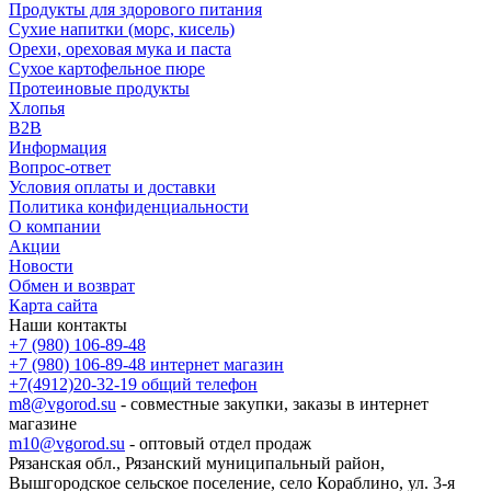
Продукты для здорового питания
Сухие напитки (морс, кисель)
Орехи, ореховая мука и паста
Сухое картофельное пюре
Протеиновые продукты
Хлопья
B2B
Информация
Вопрос-ответ
Условия оплаты и доставки
Политика конфиденциальности
О компании
Акции
Новости
Обмен и возврат
Карта сайта
Наши контакты
+7 (980) 106-89-48
+7 (980) 106-89-48
интернет магазин
+7(4912)20-32-19
общий телефон
m8@vgorod.su
- совместные закупки, заказы в интернет
магазине
m10@vgorod.su
- оптовый отдел продаж
Рязанская обл., Рязанский муниципальный район,
Вышгородское сельское поселение, село Кораблино, ул. 3-я