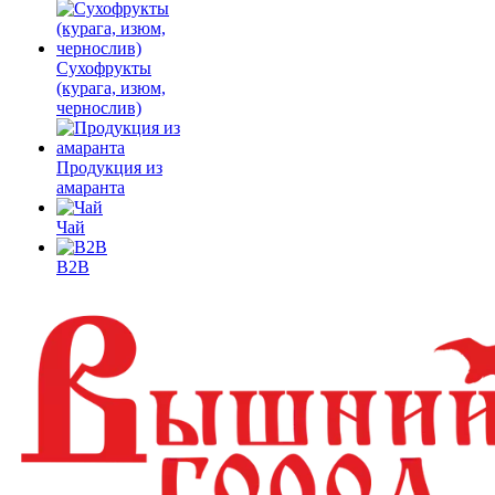
Сухофрукты
(курага, изюм,
чернослив)
Продукция из
амаранта
Чай
B2B