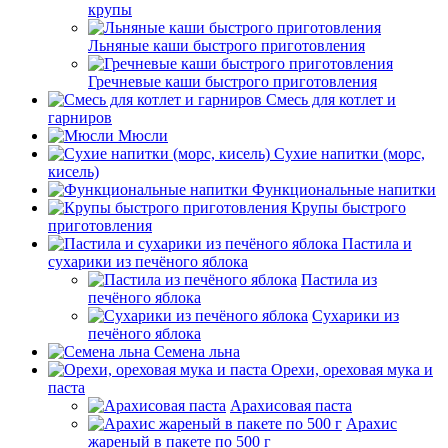
крупы
Льняные каши быстрого приготовления
Гречневые каши быстрого приготовления
Смесь для котлет и
гарниров
Мюсли
Сухие напитки (морс,
кисель)
Функциональные напитки
Крупы быстрого
приготовления
Пастила и
сухарики из печёного яблока
Пастила из
печёного яблока
Сухарики из
печёного яблока
Семена льна
Орехи, ореховая мука и
паста
Арахисовая паста
Арахис
жареный в пакете по 500 г