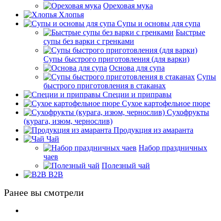
Ореховая мука
Хлопья
Супы и основы для супа
Быстрые
супы без варки с гренками
Супы быстрого приготовления (для варки)
Основа для супа
Супы
быстрого приготовления в стаканах
Специи и приправы
Сухое картофельное пюре
Сухофрукты
(курага, изюм, чернослив)
Продукция из амаранта
Чай
Набор праздничных
чаев
Полезный чай
B2B
Ранее вы смотрели