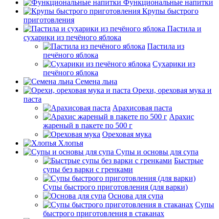
Функциональные напитки
Крупы быстрого
приготовления
Пастила и
сухарики из печёного яблока
Пастила из
печёного яблока
Сухарики из
печёного яблока
Семена льна
Орехи, ореховая мука и
паста
Арахисовая паста
Арахис
жареный в пакете по 500 г
Ореховая мука
Хлопья
Супы и основы для супа
Быстрые
супы без варки с гренками
Супы быстрого приготовления (для варки)
Основа для супа
Супы
быстрого приготовления в стаканах