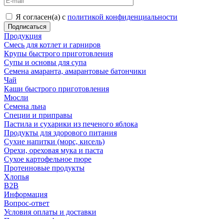
Я согласен(а) с
политикой конфиденциальности
Продукция
Смесь для котлет и гарниров
Крупы быстрого приготовления
Супы и основы для супа
Семена амаранта, амарантовые батончики
Чай
Каши быстрого приготовления
Мюсли
Семена льна
Специи и приправы
Пастила и сухарики из печеного яблока
Продукты для здорового питания
Сухие напитки (морс, кисель)
Орехи, ореховая мука и паста
Сухое картофельное пюре
Протеиновые продукты
Хлопья
B2B
Информация
Вопрос-ответ
Условия оплаты и доставки