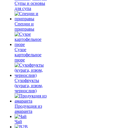
Супы и основы
для супа
Специи и
приправы
Сухое
картофельное
пюре
Сухофрукты
(курага, изюм,
чернослив)
Продукция из
амаранта
Чай