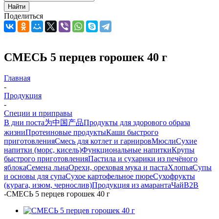
Найти
Поделиться
СМЕСЬ 5 перцев горошек 40 г
Главная
-
Продукция
-
Специи и приправы
В дни поста
为中国产品
Продукты для здорового образа
жизни
Протеиновые продукты
Каши быстрого
приготовления
Смесь для котлет и гарниров
Мюсли
Сухие
напитки (морс, кисель)
Функциональные напитки
Крупы
быстрого приготовления
Пастила и сухарики из печёного
яблока
Семена льна
Орехи, ореховая мука и паста
Хлопья
Супы
и основы для супа
Сухое картофельное пюре
Сухофрукты
(курага, изюм, чернослив)
Продукция из амаранта
Чай
B2B
-
СМЕСЬ 5 перцев горошек 40 г