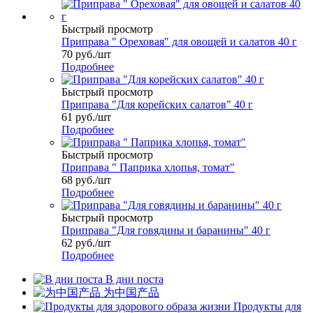
Быстрый просмотр
Приправа " Ореховая" для овощей и салатов 40 г
70
руб.
/шт
Подробнее
Быстрый просмотр
Приправа "Для корейских салатов" 40 г
61
руб.
/шт
Подробнее
Быстрый просмотр
Приправа " Паприка хлопья, томат"
68
руб.
/шт
Подробнее
Быстрый просмотр
Приправа "Для говядины и баранины" 40 г
62
руб.
/шт
Подробнее
В дни поста
为中国产品
Продукты для