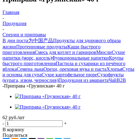
Главная
-
Продукция
-
Специи и приправы
В дни поста
为中国产品
Продукты для здорового образа
жизни
Протеиновые продукты
Каши быстрого
приготовления
Смесь для котлет и гарниров
Мюсли
Сухие
напитки (морс, кисель)
Функциональные напитки
Крупы
быстрого приготовления
Пастила и сухарики из печёного
яблока
Семена льна
Орехи, ореховая мука и паста
Хлопья
Супы
и основы для супа
Сухое картофельное пюре
Сухофрукты
(курага, изюм, чернослив)
Продукция из амаранта
Чай
B2B
-
Приправа «Грузинская» 40 г
62
руб.
/шт
-
+
В корзину
Поделиться