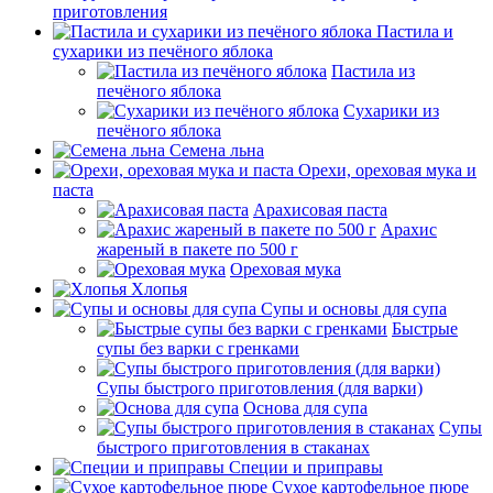
приготовления
Пастила и
сухарики из печёного яблока
Пастила из
печёного яблока
Сухарики из
печёного яблока
Семена льна
Орехи, ореховая мука и
паста
Арахисовая паста
Арахис
жареный в пакете по 500 г
Ореховая мука
Хлопья
Супы и основы для супа
Быстрые
супы без варки с гренками
Супы быстрого приготовления (для варки)
Основа для супа
Супы
быстрого приготовления в стаканах
Специи и приправы
Сухое картофельное пюре