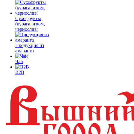
Сухофрукты
(курага, изюм,
чернослив)
Продукция из
амаранта
Чай
B2B