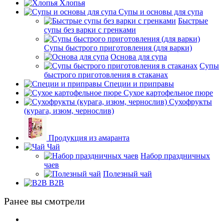
Хлопья
Супы и основы для супа
Быстрые
супы без варки с гренками
Супы быстрого приготовления (для варки)
Основа для супа
Супы
быстрого приготовления в стаканах
Специи и приправы
Сухое картофельное пюре
Сухофрукты
(курага, изюм, чернослив)
Продукция из амаранта
Чай
Набор праздничных
чаев
Полезный чай
B2B
Ранее вы смотрели