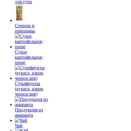
для супа
Специи и
приправы
Сухое
картофельное
пюре
Сухофрукты
(курага, изюм,
чернослив)
Продукция из
амаранта
Чай