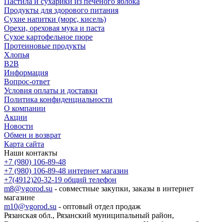
Пастила и сухарики из печеного яблока
Продукты для здорового питания
Сухие напитки (морс, кисель)
Орехи, ореховая мука и паста
Сухое картофельное пюре
Протеиновые продукты
Хлопья
B2B
Информация
Вопрос-ответ
Условия оплаты и доставки
Политика конфиденциальности
О компании
Акции
Новости
Обмен и возврат
Карта сайта
Наши контакты
+7 (980) 106-89-48
+7 (980) 106-89-48
интернет магазин
+7(4912)20-32-19
общий телефон
m8@vgorod.su
- совместные закупки, заказы в интернет
магазине
m10@vgorod.su
- оптовый отдел продаж
Рязанская обл., Рязанский муниципальный район,