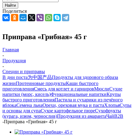
Найти
Поделиться
Приправа «Грибная» 45 г
Главная
-
Продукция
-
Специи и приправы
В дни поста
为中国产品
Продукты для здорового образа
жизни
Протеиновые продукты
Каши быстрого
приготовления
Смесь для котлет и гарниров
Мюсли
Сухие
напитки (морс, кисель)
Функциональные напитки
Крупы
быстрого приготовления
Пастила и сухарики из печёного
яблока
Семена льна
Орехи, ореховая мука и паста
Хлопья
Супы
и основы для супа
Сухое картофельное пюре
Сухофрукты
(курага, изюм, чернослив)
Продукция из амаранта
Чай
B2B
-
Приправа «Грибная» 45 г