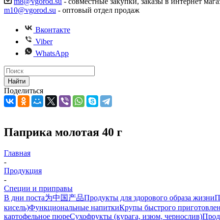
m8@vgorod.su
- совместные закупки, заказы в интернет мага
m10@vgorod.su
- оптовый отдел продаж
Вконтакте
Viber
WhatsApp
Найти
Поделиться
Паприка молотая 40 г
Главная
-
Продукция
-
Специи и приправы
В дни поста
为中国产品
Продукты для здорового образа жизни
П
кисель)
Функциональные напитки
Крупы быстрого приготовле
картофельное пюре
Сухофрукты (курага, изюм, чернослив)
Прод