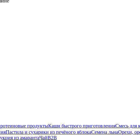
зине
ротеиновые продукты
Каши быстрого приготовления
Смесь для 
ния
Пастила и сухарики из печёного яблока
Семена льна
Орехи, ор
укция из амаранта
Чай
B2B