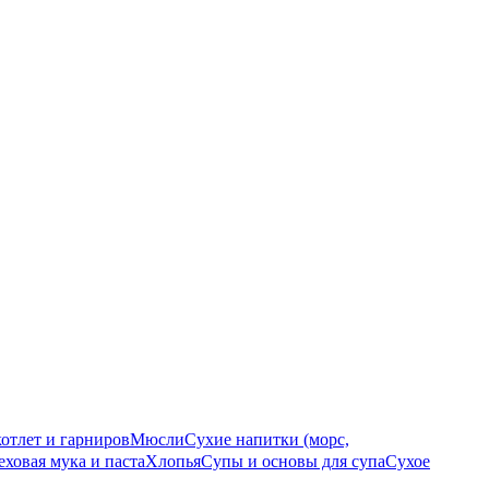
котлет и гарниров
Мюсли
Сухие напитки (морс,
еховая мука и паста
Хлопья
Супы и основы для супа
Сухое