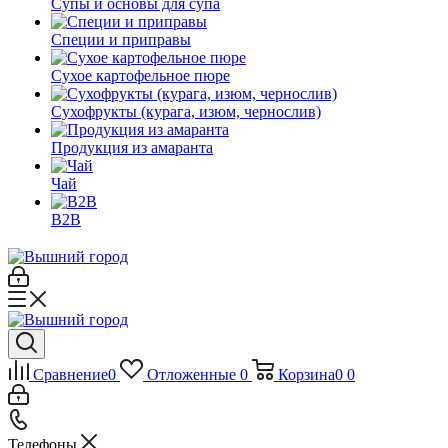
Супы и основы для супа
Специи и приправы
Сухое картофельное пюре
Сухофрукты (курага, изюм, чернослив)
Продукция из амаранта
Чай
B2B
Сравнение
0
Отложенные
0
Корзина
0
0
Телефоны