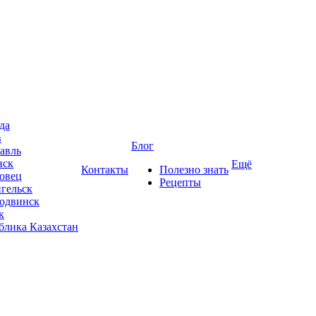
да
в
Блог
авль
нск
Ещё
Контакты
Полезно знать
овец
Рецепты
гельск
одвинск
к
блика Казахстан