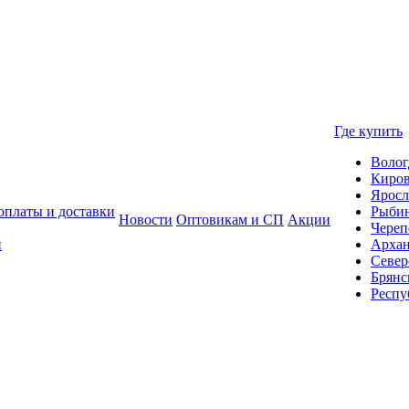
Где купить
Волог
Киро
Яросл
оплаты и доставки
Рыби
Новости
Оптовикам и СП
Акции
Череп
и
Архан
Север
Брянс
Респу