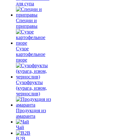
для супа
Специи и
приправы
Сухое
картофельное
пюре
Сухофрукты
(курага, изюм,
чернослив)
Продукция из
амаранта
Чай
B2B