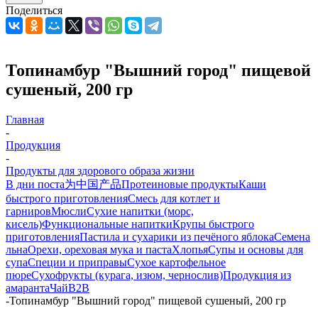
Поделиться
Топинамбур "Вышний город" пищевой
сушеный, 200 гр
Главная
-
Продукция
-
Продукты для здорового образа жизни
В дни поста
为中国产品
Протеиновые продукты
Каши
быстрого приготовления
Смесь для котлет и
гарниров
Мюсли
Сухие напитки (морс,
кисель)
Функциональные напитки
Крупы быстрого
приготовления
Пастила и сухарики из печёного яблока
Семена
льна
Орехи, ореховая мука и паста
Хлопья
Супы и основы для
супа
Специи и приправы
Сухое картофельное
пюре
Сухофрукты (курага, изюм, чернослив)
Продукция из
амаранта
Чай
B2B
-
Топинамбур "Вышний город" пищевой сушеный, 200 гр