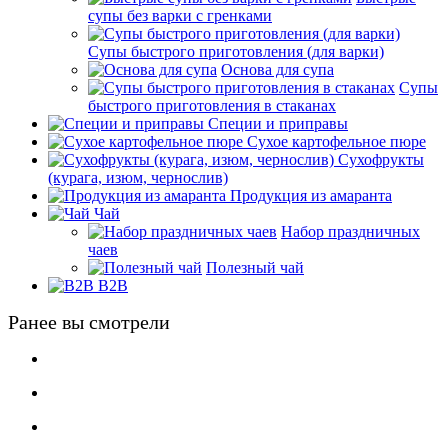
супы без варки с гренками
Супы быстрого приготовления (для варки)
Основа для супа
Супы
быстрого приготовления в стаканах
Специи и приправы
Сухое картофельное пюре
Сухофрукты
(курага, изюм, чернослив)
Продукция из амаранта
Чай
Набор праздничных
чаев
Полезный чай
B2B
Ранее вы смотрели