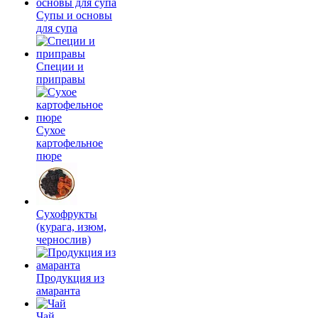
Супы и основы
для супа
Специи и
приправы
Сухое
картофельное
пюре
Сухофрукты
(курага, изюм,
чернослив)
Продукция из
амаранта
Чай