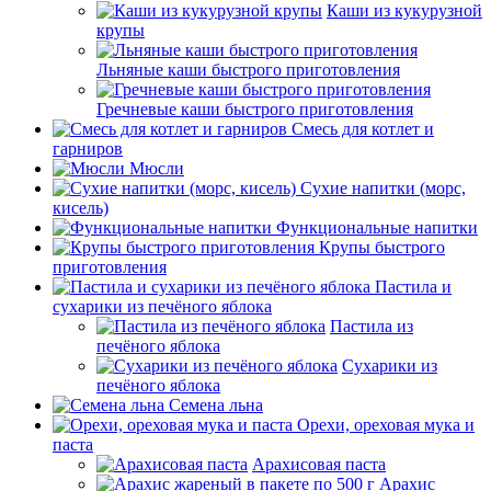
Каши из кукурузной
крупы
Льняные каши быстрого приготовления
Гречневые каши быстрого приготовления
Смесь для котлет и
гарниров
Мюсли
Сухие напитки (морс,
кисель)
Функциональные напитки
Крупы быстрого
приготовления
Пастила и
сухарики из печёного яблока
Пастила из
печёного яблока
Сухарики из
печёного яблока
Семена льна
Орехи, ореховая мука и
паста
Арахисовая паста
Арахис