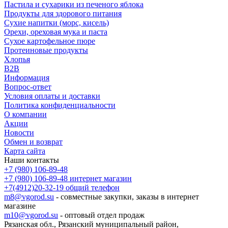
Пастила и сухарики из печеного яблока
Продукты для здорового питания
Сухие напитки (морс, кисель)
Орехи, ореховая мука и паста
Сухое картофельное пюре
Протеиновые продукты
Хлопья
B2B
Информация
Вопрос-ответ
Условия оплаты и доставки
Политика конфиденциальности
О компании
Акции
Новости
Обмен и возврат
Карта сайта
Наши контакты
+7 (980) 106-89-48
+7 (980) 106-89-48
интернет магазин
+7(4912)20-32-19
общий телефон
m8@vgorod.su
- совместные закупки, заказы в интернет
магазине
m10@vgorod.su
- оптовый отдел продаж
Рязанская обл., Рязанский муниципальный район,