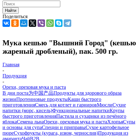
Найти
Поделиться
Мука кешью "Вышний Город" (кешью
жареный дробленый), пак. 500 гр.
Главная
-
Продукция
-
Орехи, ореховая мука и паста
В дни поста
为中国产品
Продукты для здорового образа
жизни
Протеиновые продукты
Каши быстрого
приготовления
Смесь для котлет и гарниров
Мюсли
Сухие
напитки (морс, кисель)
Функциональные напитки
Крупы
быстрого приготовления
Пастила и сухарики из печёного
яблока
Семена льна
Орехи, ореховая мука и паста
Хлопья
Супы
и основы для супа
Специи и приправы
Сухое картофельное
пюре
Сухофрукты (курага, изюм, чернослив)
Продукция из
амаранта
Чай
B2B