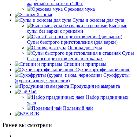
жареный в пакете по 500 г
Ореховая мука
Хлопья
Супы и основы для супа
Быстрые
супы без варки с гренками
Супы быстрого приготовления (для варки)
Основа для супа
Супы
быстрого приготовления в стаканах
Специи и приправы
Сухое картофельное пюре
Сухофрукты
(курага, изюм, чернослив)
Продукция из амаранта
Чай
Набор праздничных
чаев
Полезный чай
B2B
Ранее вы смотрели