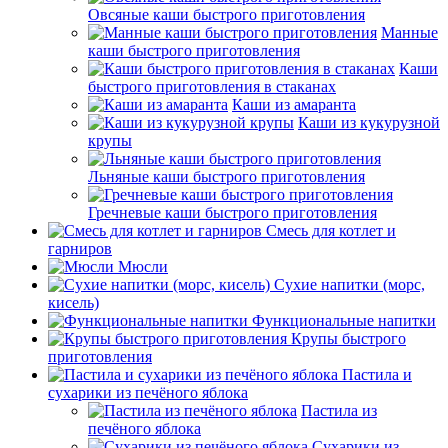
Овсяные каши быстрого приготовления
Манные
каши быстрого приготовления
Каши
быстрого приготовления в стаканах
Каши из амаранта
Каши из кукурузной
крупы
Льняные каши быстрого приготовления
Гречневые каши быстрого приготовления
Смесь для котлет и
гарниров
Мюсли
Сухие напитки (морс,
кисель)
Функциональные напитки
Крупы быстрого
приготовления
Пастила и
сухарики из печёного яблока
Пастила из
печёного яблока
Сухарики из