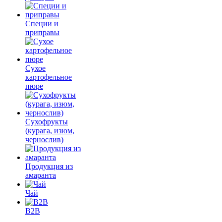
Специи и
приправы
Сухое
картофельное
пюре
Сухофрукты
(курага, изюм,
чернослив)
Продукция из
амаранта
Чай
B2B