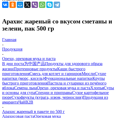
Арахис жареный со вкусом сметаны и
зелени, пак 500 гр
Главная
-
Продукция
-
Орехи, ореховая мука и паста
В дни поста
为中国产品
Продукты для здорового образа
жизни
Протеиновые продукты
Каши быстрого
приготовления
Смесь для котлет и гарниров
Мюсли
Сухие
напитки (морс, кисель)
Функциональные напитки
Крупы
быстрого приготовления
Пастила и сухарики из печёного
яблока
Семена льна
Орехи, ореховая мука и паста
Хлопья
Супы
и основы для супа
Специи и приправы
Сухое картофельное
пюре
Сухофрукты (курага, изюм, чернослив)
Продукция из
амаранта
Чай
B2B
-
Арахис жареный в пакете по 500 г
Арахисовая паста
Ореховая мука