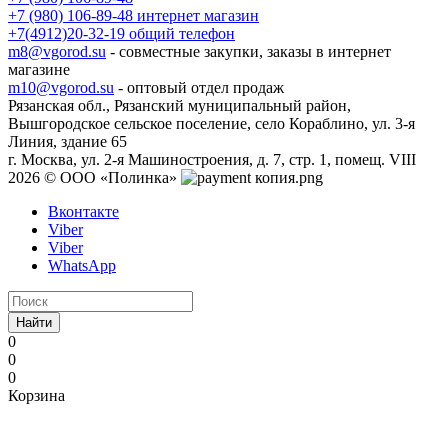
+7 (980) 106-89-48
интернет магазин
+7(4912)20-32-19
общий телефон
m8@vgorod.su
- совместные закупки, заказы в интернет
магазине
m10@vgorod.su
- оптовый отдел продаж
Рязанская обл., Рязанский муниципальный район,
Вышгородское сельское поселение, село Кораблино, ул. 3-я
Линия, здание 65
г. Москва, ул. 2-я Машиностроения, д. 7, стр. 1, помещ. VIII
2026 © ООО «Полинка»
Вконтакте
Viber
Viber
WhatsApp
Найти
0
0
0
Корзина