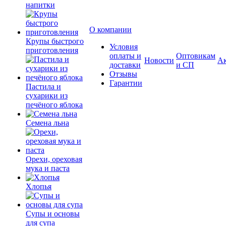
напитки
О компании
Крупы быстрого
Условия
приготовления
оплаты и
Оптовикам
Новости
А
доставки
и СП
Отзывы
Гарантии
Пастила и
сухарики из
печёного яблока
Семена льна
Орехи, ореховая
мука и паста
Хлопья
Супы и основы
для супа