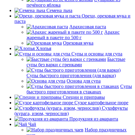
печёного яблока
Семена льна
Орехи, ореховая мука и
паста
Арахисовая паста
Арахис
жареный в пакете по 500 г
Ореховая мука
Хлопья
Супы и основы для супа
Быстрые
супы без варки с гренками
Супы быстрого приготовления (для варки)
Основа для супа
Супы
быстрого приготовления в стаканах
Специи и приправы
Сухое картофельное пюре
Сухофрукты
(курага, изюм, чернослив)
Продукция из амаранта
Чай
Набор праздничных