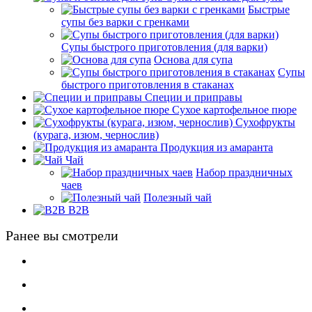
Быстрые
супы без варки с гренками
Супы быстрого приготовления (для варки)
Основа для супа
Супы
быстрого приготовления в стаканах
Специи и приправы
Сухое картофельное пюре
Сухофрукты
(курага, изюм, чернослив)
Продукция из амаранта
Чай
Набор праздничных
чаев
Полезный чай
B2B
Ранее вы смотрели