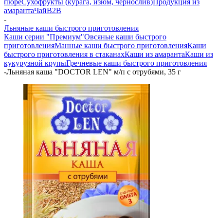
пюре
Сухофрукты (курага, изюм, чернослив)
Продукция из
амаранта
Чай
B2B
-
Льняные каши быстрого приготовления
Каши серии "Премиум"
Овсяные каши быстрого
приготовления
Манные каши быстрого приготовления
Каши
быстрого приготовления в стаканах
Каши из амаранта
Каши из
кукурузной крупы
Гречневые каши быстрого приготовления
-
Льняная каша "DOCTOR LEN" м/п с отрубями, 35 г