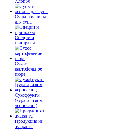
Хлопья
Супы и основы
для супа
Специи и
приправы
Сухое
картофельное
пюре
Сухофрукты
(курага, изюм,
чернослив)
Продукция из
амаранта