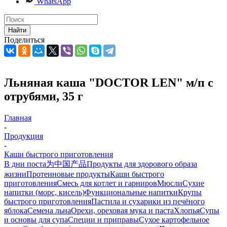
WhatsApp
Найти
Поделиться
Льняная каша "DOCTOR LEN" м/п с
отрубями, 35 г
Главная
-
Продукция
-
Каши быстрого приготовления
В дни поста
为中国产品
Продукты для здорового образа
жизни
Протеиновые продукты
Каши быстрого
приготовления
Смесь для котлет и гарниров
Мюсли
Сухие
напитки (морс, кисель)
Функциональные напитки
Крупы
быстрого приготовления
Пастила и сухарики из печёного
яблока
Семена льна
Орехи, ореховая мука и паста
Хлопья
Супы
и основы для супа
Специи и приправы
Сухое картофельное