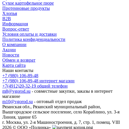
Сухое картофельное пюре
Протеиновые продукты
Хлопья
B2B
Информация
Вопрос-ответ
Условия оплаты и доставки
Политика конфиденциальности
О компании
Акции
Новости
Обмен и возврат
Карта сайта
Наши контакты
+7 (980) 106-89-48
+7 (980) 106-89-48
интернет магазин
+7(4912)20-32-19
общий телефон
m8@vgorod.su
- совместные закупки, заказы в интернет
магазине
m10@vgorod.su
- оптовый отдел продаж
Рязанская обл., Рязанский муниципальный район,
Вышгородское сельское поселение, село Кораблино, ул. 3-я
Линия, здание 65
г. Москва, ул. 2-я Машиностроения, д. 7, стр. 1, помещ. VIII
2026 © ООО «Полинка»