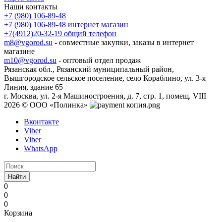
Наши контакты
+7 (980) 106-89-48
+7 (980) 106-89-48
интернет магазин
+7(4912)20-32-19
общий телефон
m8@vgorod.su
- совместные закупки, заказы в интернет
магазине
m10@vgorod.su
- оптовый отдел продаж
Рязанская обл., Рязанский муниципальный район,
Вышгородское сельское поселение, село Кораблино, ул. 3-я
Линия, здание 65
г. Москва, ул. 2-я Машиностроения, д. 7, стр. 1, помещ. VIII
2026 © ООО «Полинка»
Вконтакте
Viber
Viber
WhatsApp
Найти
0
0
0
Корзина