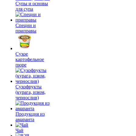
Супы и основы
для супа
Специи и
приправы
Сухое
картофельное
пюре
Сухофрукты
(курага, изюм,
чернослив)
Продукция из
амаранта
Чай