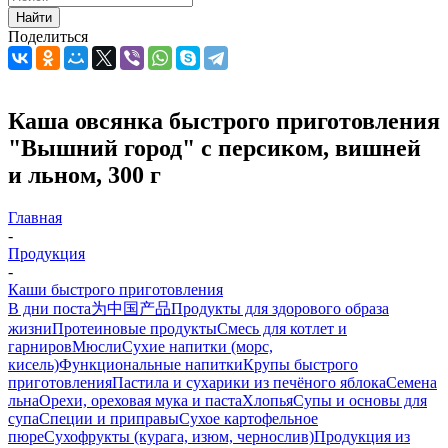
Найти
Поделиться
Каша овсянка быстрого приготовления
"Вышний город" с персиком, вишней
и льном, 300 г
Главная
-
Продукция
-
Каши быстрого приготовления
В дни поста
为中国产品
Продукты для здорового образа
жизни
Протеиновые продукты
Смесь для котлет и
гарниров
Мюсли
Сухие напитки (морс,
кисель)
Функциональные напитки
Крупы быстрого
приготовления
Пастила и сухарики из печёного яблока
Семена
льна
Орехи, ореховая мука и паста
Хлопья
Супы и основы для
супа
Специи и приправы
Сухое картофельное
пюре
Сухофрукты (курага, изюм, чернослив)
Продукция из