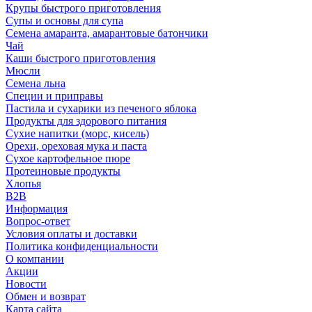
Крупы быстрого приготовления
Супы и основы для супа
Семена амаранта, амарантовые батончики
Чай
Каши быстрого приготовления
Мюсли
Семена льна
Специи и приправы
Пастила и сухарики из печеного яблока
Продукты для здорового питания
Сухие напитки (морс, кисель)
Орехи, ореховая мука и паста
Сухое картофельное пюре
Протеиновые продукты
Хлопья
B2B
Информация
Вопрос-ответ
Условия оплаты и доставки
Политика конфиденциальности
О компании
Акции
Новости
Обмен и возврат
Карта сайта