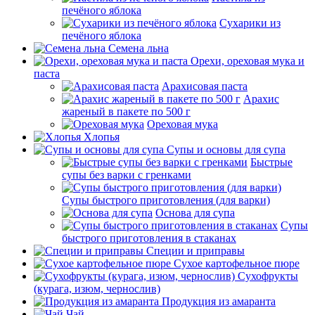
печёного яблока
Сухарики из
печёного яблока
Семена льна
Орехи, ореховая мука и
паста
Арахисовая паста
Арахис
жареный в пакете по 500 г
Ореховая мука
Хлопья
Супы и основы для супа
Быстрые
супы без варки с гренками
Супы быстрого приготовления (для варки)
Основа для супа
Супы
быстрого приготовления в стаканах
Специи и приправы
Сухое картофельное пюре
Сухофрукты
(курага, изюм, чернослив)
Продукция из амаранта
Чай