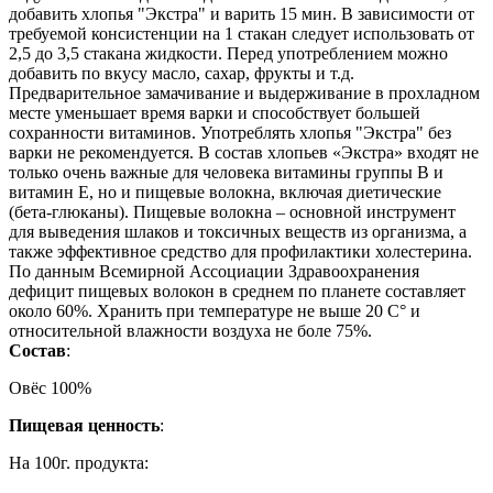
добавить хлопья "Экстра" и варить 15 мин. В зависимости от
требуемой консистенции на 1 стакан следует использовать от
2,5 до 3,5 стакана жидкости. Перед употреблением можно
добавить по вкусу масло, сахар, фрукты и т.д.
Предварительное замачивание и выдерживание в прохладном
месте уменьшает время варки и способствует большей
сохранности витаминов. Употреблять хлопья "Экстра" без
варки не рекомендуется. В состав хлопьев «Экстра» входят не
только очень важные для человека витамины группы В и
витамин Е, но и пищевые волокна, включая диетические
(бета-глюканы). Пищевые волокна – основной инструмент
для выведения шлаков и токсичных веществ из организма, а
также эффективное средство для профилактики холестерина.
По данным Всемирной Ассоциации Здравоохранения
дефицит пищевых волокон в среднем по планете составляет
около 60%. Хранить при температуре не выше 20 С° и
относительной влажности воздуха не боле 75%.
Состав
:
Овёс 100%
Пищевая ценность
:
На 100г. продукта: