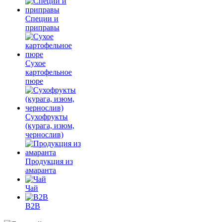
Специи и
приправы
Сухое
картофельное
пюре
Сухофрукты
(курага, изюм,
чернослив)
Продукция из
амаранта
Чай
B2B