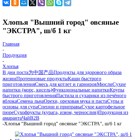
Хлопья "Вышний город" овсяные
"ЭКСТРА", ш/б 1 кг
Главная
-
Продукция
-
Хлопья
В дни поста
为中国产品
Продукты для здорового образа
жизни
Протеиновые продукты
Каши быстрого
приготовления
Смесь для котлет и гарниров
Мюсли
Сухие
напитки (морс, кисель)
Функциональные напитки
Крупы
быстрого приготовления
Пастила и сухарики из печёного
яблока
Семена льна
Орехи, ореховая мука и паста
Супы и
основы для супа
Специи и приправы
Сухое картофельное
пюре
Сухофрукты (курага, изюм, чернослив)
Продукция из
амаранта
Чай
B2B
-
Хлопья "Вышний город" овсяные "ЭКСТРА", ш/б 1 кг