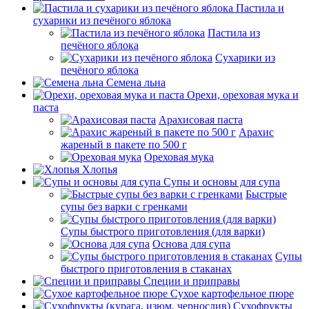
Пастила и
сухарики из печёного яблока
Пастила из
печёного яблока
Сухарики из
печёного яблока
Семена льна
Орехи, ореховая мука и
паста
Арахисовая паста
Арахис
жареный в пакете по 500 г
Ореховая мука
Хлопья
Супы и основы для супа
Быстрые
супы без варки с гренками
Супы быстрого приготовления (для варки)
Основа для супа
Супы
быстрого приготовления в стаканах
Специи и приправы
Сухое картофельное пюре
Сухофрукты