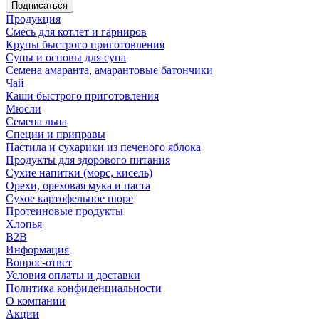
Продукция
Смесь для котлет и гарниров
Крупы быстрого приготовления
Супы и основы для супа
Семена амаранта, амарантовые батончики
Чай
Каши быстрого приготовления
Мюсли
Семена льна
Специи и приправы
Пастила и сухарики из печеного яблока
Продукты для здорового питания
Сухие напитки (морс, кисель)
Орехи, ореховая мука и паста
Сухое картофельное пюре
Протеиновые продукты
Хлопья
B2B
Информация
Вопрос-ответ
Условия оплаты и доставки
Политика конфиденциальности
О компании
Акции