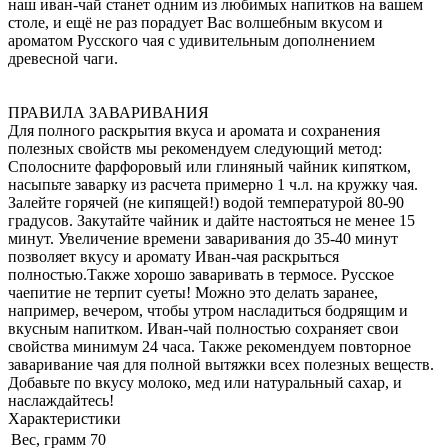
наш иван-чай станет одним из любимых напитков на вашем
столе, и ещё не раз порадует Вас волшебным вкусом и
ароматом Русского чая с удивительным дополнением
древесной чаги.
ПРАВИЛА ЗАВАРИВАНИЯ
Для полного раскрытия вкуса и аромата и сохранения
полезных свойств мы рекомендуем следующий метод:
Сполосните фарфоровый или глиняный чайник кипятком,
насыпьте заварку из расчета примерно 1 ч.л. на кружку чая.
Залейте горячей (не кипящей!) водой температурой 80-90
градусов. Закутайте чайник и дайте настояться не менее 15
минут. Увеличение времени заваривания до 35-40 минут
позволяет вкусу и аромату Иван-чая раскрыться
полностью.Также хорошо заваривать в термосе. Русское
чаепитие не терпит суеты! Можно это делать заранее,
например, вечером, чтобы утром насладиться бодрящим и
вкусным напитком. Иван-чай полностью сохраняет свои
свойства минимум 24 часа. Также рекомендуем повторное
заваривание чая для полной вытяжки всех полезных веществ.
Добавьте по вкусу молоко, мед или натуральный сахар, и
наслаждайтесь!
Характеристики
Вес, грамм
70