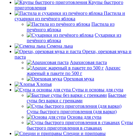
Крупы быстрого
приготовления
Пастила и
сухарики из печёного яблока
Пастила из
печёного яблока
Сухарики из
печёного яблока
Семена льна
Орехи, ореховая мука и
паста
Арахисовая паста
Арахис
жареный в пакете по 500 г
Ореховая мука
Хлопья
Супы и основы для супа
Быстрые
супы без варки с гренками
Супы быстрого приготовления (для варки)
Основа для супа
Супы
быстрого приготовления в стаканах
Специи и приправы