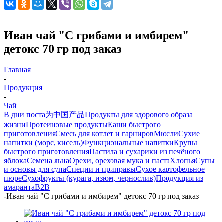
Иван чай "С грибами и имбирем"
детокс 70 гр под заказ
Главная
-
Продукция
-
Чай
В дни поста
为中国产品
Продукты для здорового образа
жизни
Протеиновые продукты
Каши быстрого
приготовления
Смесь для котлет и гарниров
Мюсли
Сухие
напитки (морс, кисель)
Функциональные напитки
Крупы
быстрого приготовления
Пастила и сухарики из печёного
яблока
Семена льна
Орехи, ореховая мука и паста
Хлопья
Супы
и основы для супа
Специи и приправы
Сухое картофельное
пюре
Сухофрукты (курага, изюм, чернослив)
Продукция из
амаранта
B2B
-
Иван чай "С грибами и имбирем" детокс 70 гр под заказ