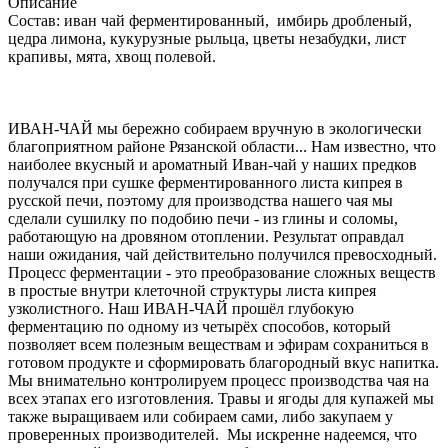
Описание
Состав: иван чай ферментированный, имбирь дробленый,
цедра лимона, кукурузные рыльца, цветы незабудки, лист
крапивы, мята, хвощ полевой.
ИВАН-ЧАЙ мы бережно собираем вручную в экологически
благоприятном районе Рязанской области... Нам известно, что
наиболее вкусный и ароматный Иван-чай у наших предков
получался при сушке ферментированного листа кипрея в
русской печи, поэтому для производства нашего чая мы
сделали сушилку по подобию печи - из глины и соломы,
работающую на дровяном отоплении. Результат оправдал
наши ожидания, чай действительно получился превосходный.
Процесс ферментации - это преобразование сложных веществ
в простые внутри клеточной структуры листа кипрея
узколистного. Наш ИВАН-ЧАЙ прошёл глубокую
ферментацию по одному из четырёх способов, который
позволяет всем полезным веществам и эфирам сохраниться в
готовом продукте и сформировать благородный вкус напитка.
Мы внимательно контролируем процесс производства чая на
всех этапах его изготовления. Травы и ягоды для купажей мы
также выращиваем или собираем сами, либо закупаем у
проверенных производителей. Мы искренне надеемся, что