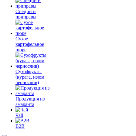
Специи и
приправы
Сухое
картофельное
пюре
Сухофрукты
(курага, изюм,
чернослив)
Продукция из
амаранта
Чай
B2B