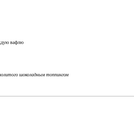
аждую вафлю
 политого шоколадным топпингом