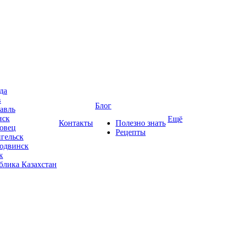
да
в
Блог
авль
нск
Ещё
Контакты
Полезно знать
овец
Рецепты
гельск
одвинск
к
блика Казахстан