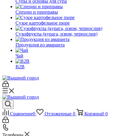
Супы и основы для супа
Специи и приправы
Сухое картофельное пюре
Сухофрукты (курага, изюм, чернослив)
Продукция из амаранта
Чай
B2B
Сравнение
0
Отложенные
0
Корзина
0
0
Телефоны