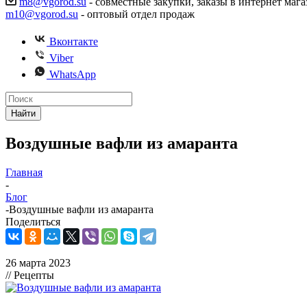
m8@vgorod.su
- совместные закупки, заказы в интернет мага
m10@vgorod.su
- оптовый отдел продаж
Вконтакте
Viber
WhatsApp
Найти
Воздушные вафли из амаранта
Главная
-
Блог
-
Воздушные вафли из амаранта
Поделиться
26 марта 2023
// Рецепты