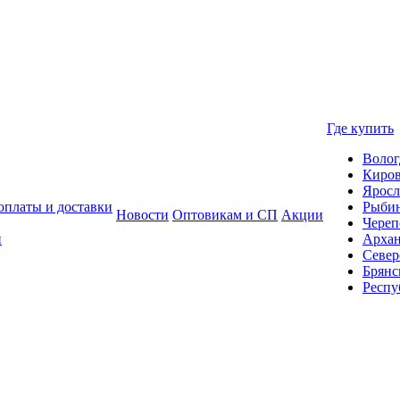
Где купить
Волог
Киро
Яросл
оплаты и доставки
Рыби
Новости
Оптовикам и СП
Акции
Череп
и
Архан
Север
Брянс
Респу